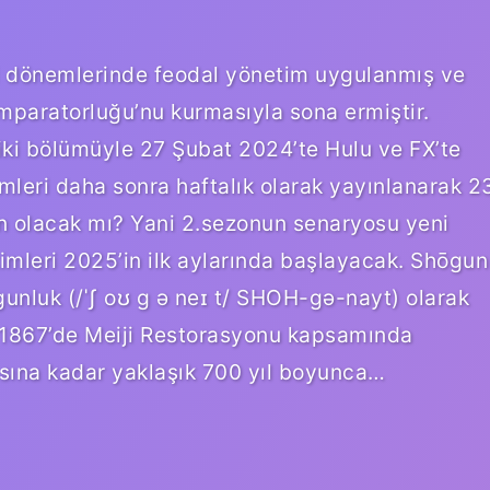
tli dönemlerinde feodal yönetim uygulanmış ve
paratorluğu’nu kurmasıyla sona ermiştir.
iki bölümüyle 27 Şubat 2024’te Hulu ve FX’te
ümleri daha sonra haftalık olarak yayınlanarak 2
n olacak mı? Yani 2.sezonun senaryosu yeni
mleri 2025’in ilk aylarında başlayacak. Shōgun
ogunluk (/ˈʃ oʊ ɡ ə neɪ t/ SHOH-gə-nayt) olarak
 1867’de Meiji Restorasyonu kapsamında
asına kadar yaklaşık 700 yıl boyunca…