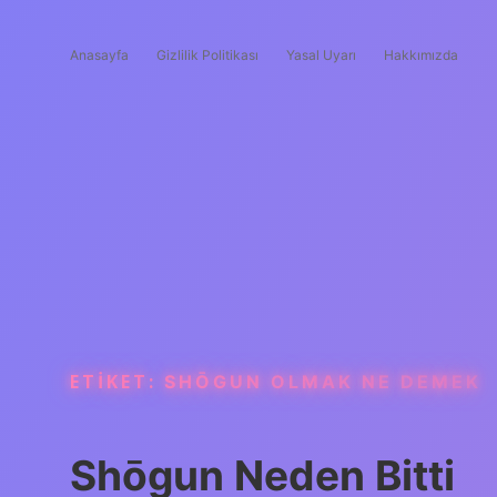
Anasayfa
Gizlilik Politikası
Yasal Uyarı
Hakkımızda
ETIKET:
SHŌGUN OLMAK NE DEMEK
Shōgun Neden Bitti