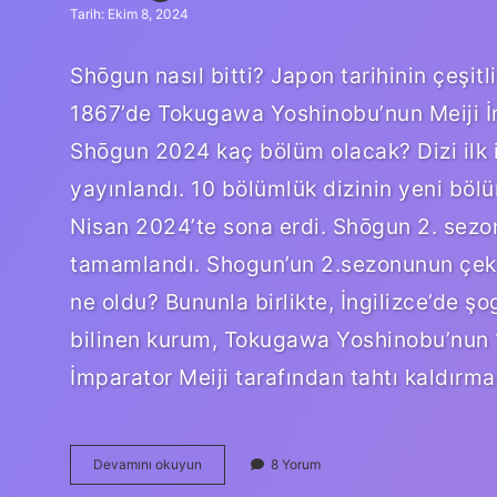
Tarih: Ekim 8, 2024
Shōgun nasıl bitti? Japon tarihinin çeşi
1867’de Tokugawa Yoshinobu’nun Meiji İm
Shōgun 2024 kaç bölüm olacak? Dizi ilk 
yayınlandı. 10 bölümlük dizinin yeni böl
Nisan 2024’te sona erdi. Shōgun 2. sezo
tamamlandı. Shogun’un 2.sezonunun çeki
ne oldu? Bununla birlikte, İngilizce’de ş
bilinen kurum, Tokugawa Yoshinobu’nun
İmparator Meiji tarafından tahtı kaldırm
Shōgun
Devamını okuyun
8 Yorum
Neden