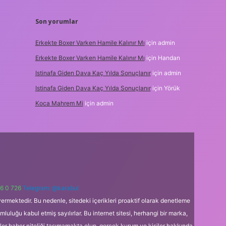
Son yorumlar
Erkekte Boxer Varken Hamile Kalınır Mı
için
admin
Erkekte Boxer Varken Hamile Kalınır Mı
için
Handan
Istinafa Giden Dava Kaç Yılda Sonuçlanır
için
admin
Istinafa Giden Dava Kaç Yılda Sonuçlanır
için
Yörük
Koca Mahrem Mi
için
admin
6 0 726
Telegram: @karabul
ermektedir. Bu nedenle, sitedeki içerikleri proaktif olarak denetleme
uğu kabul etmiş sayılırlar. Bu internet sitesi, herhangi bir marka,
kler haber niteliği taşımamakta olup, gerçek kurum ve kişiler hakkında