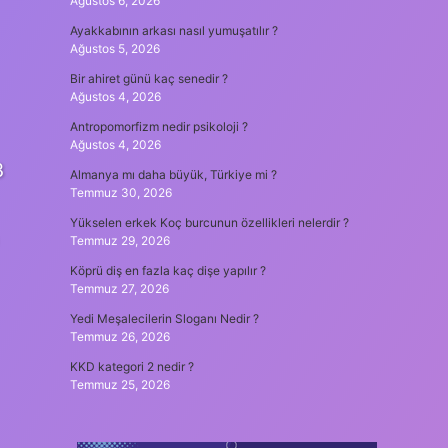
Ağustos 6, 2026
Ayakkabının arkası nasıl yumuşatılır ?
Ağustos 5, 2026
Bir ahiret günü kaç senedir ?
Ağustos 4, 2026
Antropomorfizm nedir psikoloji ?
Ağustos 4, 2026
3
Almanya mı daha büyük, Türkiye mi ?
Temmuz 30, 2026
Yükselen erkek Koç burcunun özellikleri nelerdir ?
Temmuz 29, 2026
Köprü diş en fazla kaç dişe yapılır ?
Temmuz 27, 2026
Yedi Meşalecilerin Sloganı Nedir ?
Temmuz 26, 2026
KKD kategori 2 nedir ?
Temmuz 25, 2026