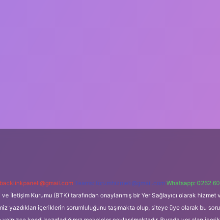
backlinkpaneli@gmail.com
Teams:
forumhizmeti@gmail.com
Whatsapp: 0262 60
i ve İletişim Kurumu (BTK) tarafından onaylanmış bir Yer Sağlayıcı olarak hizmet v
azdıkları içeriklerin sorumluluğunu taşımakta olup, siteye üye olarak bu sorumlul
e yalnızca kendi hazırladığımız makaleler paylaşılmaktadır. Burada yer alan içeri