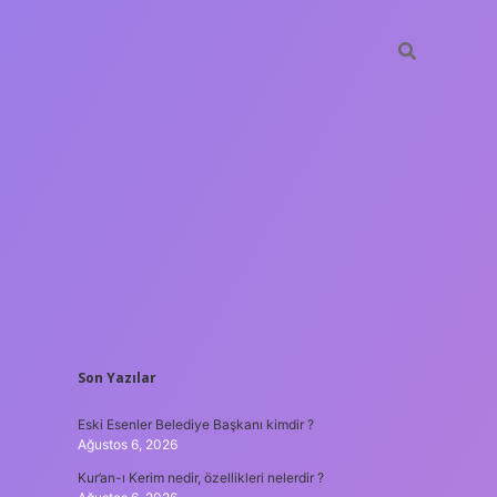
SIDEBAR
Son Yazılar
hiltonbet
https://www
Eski Esenler Belediye Başkanı kimdir ?
Ağustos 6, 2026
Kur’an-ı Kerim nedir, özellikleri nelerdir ?