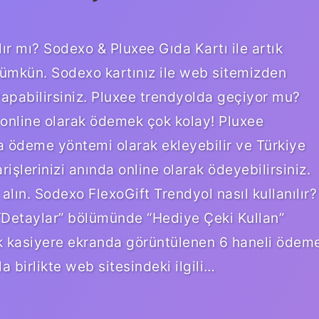
lır mı? Sodexo & Pluxee Gıda Kartı ile artık
mkün. Sodexo kartınız ile web sitemizden
 yapabilirsiniz. Pluxee trendyolda geçiyor mu?
e online olarak ödemek çok kolay! Pluxee
 ödeme yöntemi olarak ekleyebilir ve Türkiye
işlerinizi anında online olarak ödeyebilirsiniz.
 alın. Sodexo FlexoGift Trendyol nasıl kullanılır?
“Detaylar” bölümünde “Hediye Çeki Kullan”
k kasiyere ekranda görüntülenen 6 haneli ödem
birlikte web sitesindeki ilgili…