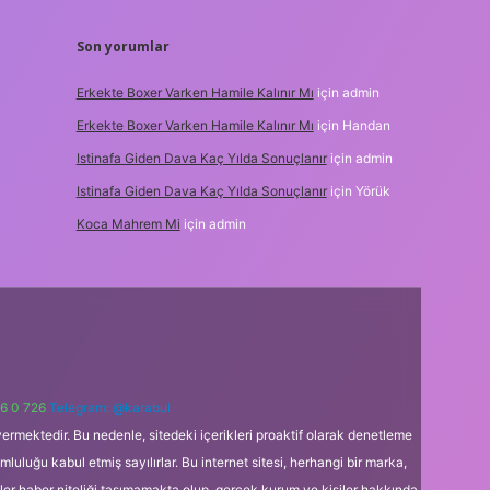
Son yorumlar
Erkekte Boxer Varken Hamile Kalınır Mı
için
admin
Erkekte Boxer Varken Hamile Kalınır Mı
için
Handan
Istinafa Giden Dava Kaç Yılda Sonuçlanır
için
admin
Istinafa Giden Dava Kaç Yılda Sonuçlanır
için
Yörük
Koca Mahrem Mi
için
admin
6 0 726
Telegram: @karabul
ermektedir. Bu nedenle, sitedeki içerikleri proaktif olarak denetleme
uğu kabul etmiş sayılırlar. Bu internet sitesi, herhangi bir marka,
kler haber niteliği taşımamakta olup, gerçek kurum ve kişiler hakkında