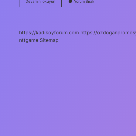
Sodexo
Devamını okuyun
Yorum Bırak
Kart
Trendyol
Da
Geçerli
Mi
https://kadikoyforum.com
https://ozdoganpromos
nttgame
Sitemap