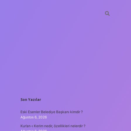
SIDEBAR
Son Yazılar
hiltonbet
https://www.tulipbet.online/
Eski Esenler Belediye Başkanı kimdir ?
Ağustos 6, 2026
Kur’an-ı Kerim nedir, özellikleri nelerdir ?