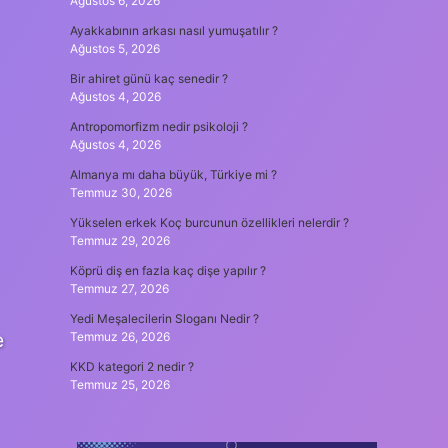
Ağustos 6, 2026
Ayakkabının arkası nasıl yumuşatılır ?
Ağustos 5, 2026
Bir ahiret günü kaç senedir ?
Ağustos 4, 2026
Antropomorfizm nedir psikoloji ?
Ağustos 4, 2026
Almanya mı daha büyük, Türkiye mi ?
Temmuz 30, 2026
Yükselen erkek Koç burcunun özellikleri nelerdir ?
Temmuz 29, 2026
Köprü diş en fazla kaç dişe yapılır ?
Temmuz 27, 2026
Yedi Meşalecilerin Sloganı Nedir ?
e
Temmuz 26, 2026
KKD kategori 2 nedir ?
Temmuz 25, 2026