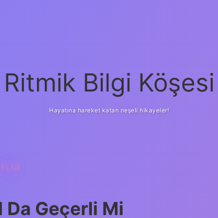
Ritmik Bilgi Köşesi
Hayatına hareket katan neşeli hikayeler!
ILIR
 Da Geçerli Mi