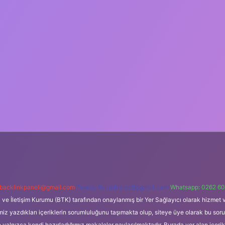
backlinkpaneli@gmail.com
Teams:
forumhizmeti@gmail.com
Whatsapp: 0262 60
i ve İletişim Kurumu (BTK) tarafından onaylanmış bir Yer Sağlayıcı olarak hizmet v
azdıkları içeriklerin sorumluluğunu taşımakta olup, siteye üye olarak bu sorumlul
e yalnızca kendi hazırladığımız makaleler paylaşılmaktadır. Burada yer alan içeri