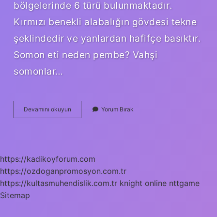
bölgelerinde 6 türü bulunmaktadır.
Kırmızı benekli alabalığın gövdesi tekne
şeklindedir ve yanlardan hafifçe basıktır.
Somon eti neden pembe? Vahşi
somonlar…
Alabalık
Devamını okuyun
Yorum Bırak
Pişince
Pembe
Olur
Mu
https://kadikoyforum.com
https://ozdoganpromosyon.com.tr
https://kultasmuhendislik.com.tr
knight online
nttgame
Sitemap