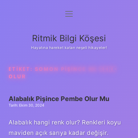
menüyü
Anasayfa
aç
Gizlilik Politikası
Ritmik Bilgi Köşesi
Yasal Uyarı
Hayatına hareket katan neşeli hikayeler!
Hakkımızda
ETIKET:
SOMON PIŞINCE NE RENK
OLUR
Alabalık Pişince Pembe Olur Mu
Tarih: Ekim 30, 2024
Alabalık hangi renk olur? Renkleri koyu
maviden açık sarıya kadar değişir.