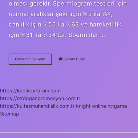
olması gerekir. Spermiogram testleri için
normal aralıklar şekil için %3 ila %4,
canlılık için %55 ila %63 ve hareketlilik
için %31 ila %34’tür. Sperm ileri…
Sperm
Devamını okuyun
Yorum Bırak
Tahlil
Sonuclari
Nasil
Olmali
https://kadikoyforum.com
https://ozdoganpromosyon.com.tr
https://kultasmuhendislik.com.tr
knight online
nttgame
Sitemap