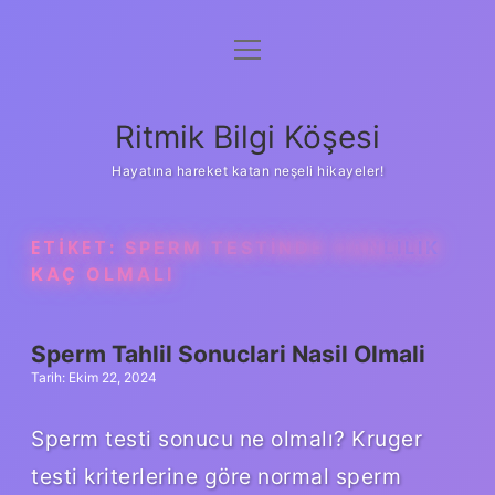
menüyü
Anasayfa
aç
Gizlilik Politikası
Ritmik Bilgi Köşesi
Yasal Uyarı
Hayatına hareket katan neşeli hikayeler!
Hakkımızda
ETIKET:
SPERM TESTINDE CANLILIK
KAÇ OLMALI
Sperm Tahlil Sonuclari Nasil Olmali
Tarih: Ekim 22, 2024
Sperm testi sonucu ne olmalı? Kruger
testi kriterlerine göre normal sperm