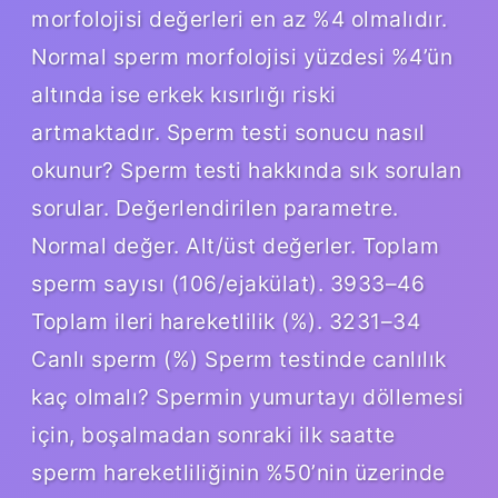
morfolojisi değerleri en az %4 olmalıdır.
Normal sperm morfolojisi yüzdesi %4’ün
altında ise erkek kısırlığı riski
artmaktadır. Sperm testi sonucu nasıl
okunur? Sperm testi hakkında sık sorulan
sorular. Değerlendirilen parametre.
Normal değer. Alt/üst değerler. Toplam
sperm sayısı (106/ejakülat). 3933–46
Toplam ileri hareketlilik (%). 3231–34
Canlı sperm (%) Sperm testinde canlılık
kaç olmalı? Spermin yumurtayı döllemesi
için, boşalmadan sonraki ilk saatte
sperm hareketliliğinin %50’nin üzerinde