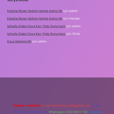
Son yorumlar
Erkekte Boxer Varken Hamile Kalınır Mı
için
admin
Erkekte Boxer Varken Hamile Kalınır Mı
için
Handan
Istinafa Giden Dava Kaç Yılda Sonuçlanır
için
admin
Istinafa Giden Dava Kaç Yılda Sonuçlanır
için
Yörük
Koca Mahrem Mi
için
admin
line/
Reklam ve İletişim:
E-mail:
backlinkpaneli@gmail.com
Teams:
forumhizmeti@gmail.com
Whatsapp: 0262 606 0 726
Telegram: