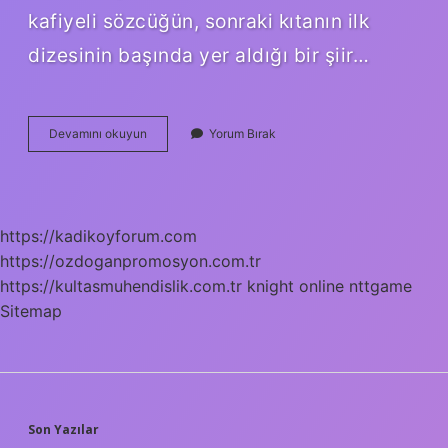
kafiyeli sözcüğün, sonraki kıtanın ilk
dizesinin başında yer aldığı bir şiir…
Tecnis
Devamını okuyun
Yorum Bırak
Koşma
Ne
Demek
https://kadikoyforum.com
https://ozdoganpromosyon.com.tr
https://kultasmuhendislik.com.tr
knight online
nttgame
Sitemap
SIDEBAR
Son Yazılar