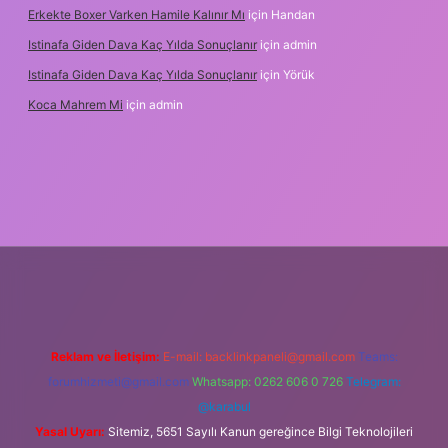
Erkekte Boxer Varken Hamile Kalınır Mı
için
Handan
Istinafa Giden Dava Kaç Yılda Sonuçlanır
için
admin
Istinafa Giden Dava Kaç Yılda Sonuçlanır
için
Yörük
Koca Mahrem Mi
için
admin
.online/
Reklam ve İletişim:
E-mail:
backlinkpaneli@gmail.com
Teams:
forumhizmeti@gmail.com
Whatsapp: 0262 606 0 726
Telegram:
@karabul
Yasal Uyarı:
Sitemiz, 5651 Sayılı Kanun gereğince Bilgi Teknolojileri