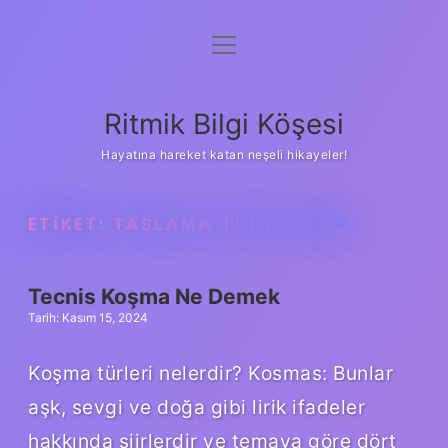
menüyü
Anasayfa
aç
Gizlilik Politikası
Ritmik Bilgi Köşesi
Yasal Uyarı
Hayatına hareket katan neşeli hikayeler!
Hakkımızda
ETIKET:
TAŞLAMA TÜRÜ NEDIR
Tecnis Koşma Ne Demek
Tarih: Kasım 15, 2024
Koşma türleri nelerdir? Kosmas: Bunlar
aşk, sevgi ve doğa gibi lirik ifadeler
hakkında şiirlerdir ve temaya göre dört