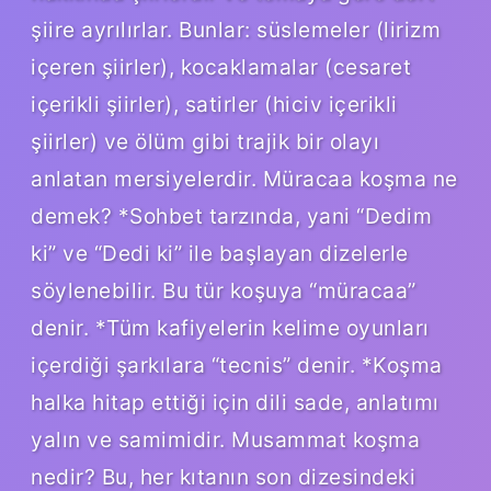
şiire ayrılırlar. Bunlar: süslemeler (lirizm
içeren şiirler), kocaklamalar (cesaret
içerikli şiirler), satirler (hiciv içerikli
şiirler) ve ölüm gibi trajik bir olayı
anlatan mersiyelerdir. Müracaa koşma ne
demek? *Sohbet tarzında, yani “Dedim
ki” ve “Dedi ki” ile başlayan dizelerle
söylenebilir. Bu tür koşuya “müracaa”
denir. *Tüm kafiyelerin kelime oyunları
içerdiği şarkılara “tecnis” denir. *Koşma
halka hitap ettiği için dili sade, anlatımı
yalın ve samimidir. Musammat koşma
nedir? Bu, her kıtanın son dizesindeki