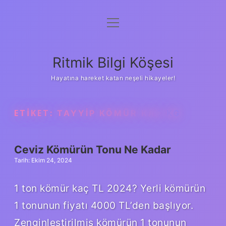
menüyü
Anasayfa
aç
Gizlilik Politikası
Ritmik Bilgi Köşesi
Yasal Uyarı
Hayatına hareket katan neşeli hikayeler!
Hakkımızda
ETIKET:
TAYYIP KÖMÜR KAÇ KG
Ceviz Kömürün Tonu Ne Kadar
Tarih: Ekim 24, 2024
1 ton kömür kaç TL 2024? Yerli kömürün
1 tonunun fiyatı 4000 TL’den başlıyor.
Zenginleştirilmiş kömürün 1 tonunun