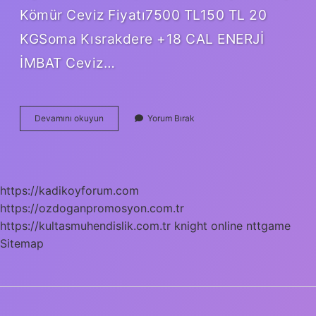
Kömür Ceviz Fiyatı7500 TL150 TL 20
KGSoma Kısrakdere +18 CAL ENERJİ
İMBAT Ceviz…
Ceviz
Devamını okuyun
Yorum Bırak
Kömürün
Tonu
Ne
Kadar
https://kadikoyforum.com
https://ozdoganpromosyon.com.tr
https://kultasmuhendislik.com.tr
knight online
nttgame
Sitemap