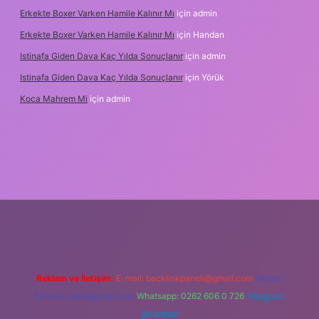
Erkekte Boxer Varken Hamile Kalınır Mı
için
admin
Erkekte Boxer Varken Hamile Kalınır Mı
için
Handan
Istinafa Giden Dava Kaç Yılda Sonuçlanır
için
admin
Istinafa Giden Dava Kaç Yılda Sonuçlanır
için
Yörük
Koca Mahrem Mi
için
admin
tps://www.tulipbet.online/
Reklam ve İletişim:
E-mail:
backlinkpaneli@gmail.com
Teams:
forumhizmeti@gmail.com
Whatsapp: 0262 606 0 726
Telegram:
@karabul