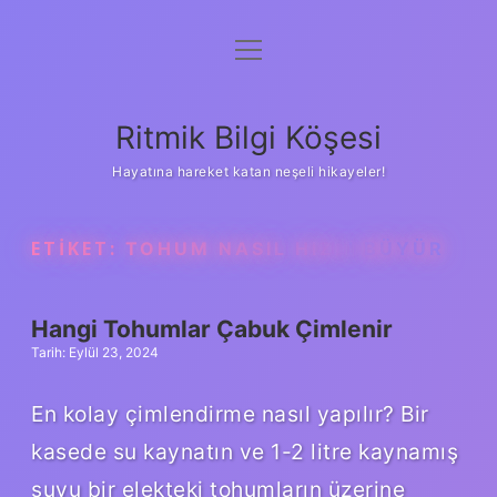
menüyü
Anasayfa
aç
Gizlilik Politikası
Ritmik Bilgi Köşesi
Yasal Uyarı
Hayatına hareket katan neşeli hikayeler!
Hakkımızda
ETIKET:
TOHUM NASIL HIZLI BÜYÜR
Hangi Tohumlar Çabuk Çimlenir
Tarih: Eylül 23, 2024
En kolay çimlendirme nasıl yapılır? Bir
kasede su kaynatın ve 1-2 litre kaynamış
suyu bir elekteki tohumların üzerine