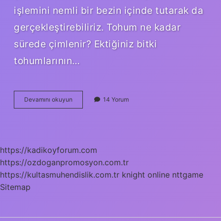
işlemini nemli bir bezin içinde tutarak da
gerçekleştirebiliriz. Tohum ne kadar
sürede çimlenir? Ektiğiniz bitki
tohumlarının…
Hangi
Devamını okuyun
14 Yorum
Tohumlar
Çabuk
Çimlenir
https://kadikoyforum.com
https://ozdoganpromosyon.com.tr
https://kultasmuhendislik.com.tr
knight online
nttgame
Sitemap