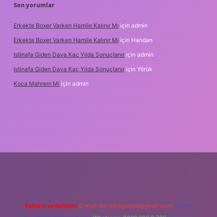
Son yorumlar
Erkekte Boxer Varken Hamile Kalınır Mı
için
admin
Erkekte Boxer Varken Hamile Kalınır Mı
için
Handan
Istinafa Giden Dava Kaç Yılda Sonuçlanır
için
admin
Istinafa Giden Dava Kaç Yılda Sonuçlanır
için
Yörük
Koca Mahrem Mi
için
admin
tps://www.tulipbet.online/
Reklam ve İletişim:
E-mail:
backlinkpaneli@gmail.com
Teams: