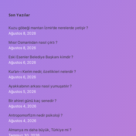
SIDEBAR
Son Yazılar
Kuzu göbeği mantarı İzmir’de nerelerde yetişir ?
Ağustos 8, 2026
Mısır Osmanlıdan nasıl çıktı ?
Ağustos 8, 2026
Eski Esenler Belediye Başkanı kimdir ?
Ağustos 6, 2026
Kur’an-ı Kerim nedir, özellikleri nelerdir ?
Ağustos 6, 2026
Ayakkabının arkası nasıl yumuşatılır ?
Ağustos 5, 2026
Bir ahiret günü kaç senedir ?
Ağustos 4, 2026
Antropomorfizm nedir psikoloji ?
Ağustos 4, 2026
Almanya mı daha büyük, Türkiye mi ?
Temmuz 30, 2026