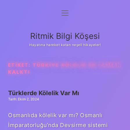
menüyü
Anasayfa
aç
Gizlilik Politikası
Ritmik Bilgi Köşesi
Yasal Uyarı
Hayatına hareket katan neşeli hikayeler!
Hakkımızda
ETIKET:
TÜRKIYE KÖLELIK NE ZAMAN
KALKTI
Türklerde Kölelik Var Mı
Tarih: Ekim 2, 2024
Osmanlıda kölelik var mı? Osmanlı
İmparatorluğu’nda Devsirme sistemi