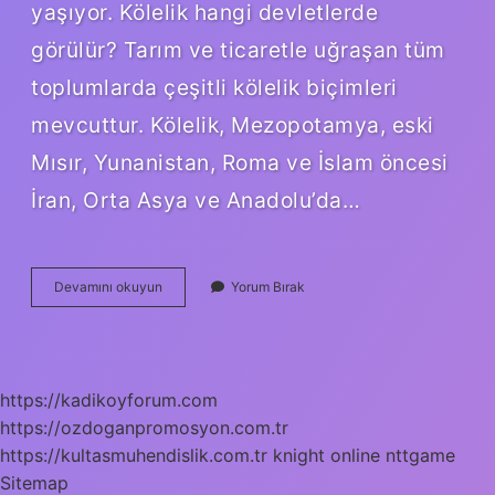
yaşıyor. Kölelik hangi devletlerde
görülür? Tarım ve ticaretle uğraşan tüm
toplumlarda çeşitli kölelik biçimleri
mevcuttur. Kölelik, Mezopotamya, eski
Mısır, Yunanistan, Roma ve İslam öncesi
İran, Orta Asya ve Anadolu’da…
Türklerde
Devamını okuyun
Yorum Bırak
Kölelik
Var
Mı
https://kadikoyforum.com
https://ozdoganpromosyon.com.tr
https://kultasmuhendislik.com.tr
knight online
nttgame
Sitemap