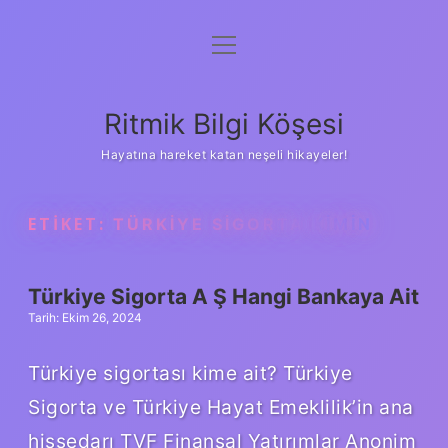
menüyü
Anasayfa
aç
Gizlilik Politikası
Ritmik Bilgi Köşesi
Yasal Uyarı
Hayatına hareket katan neşeli hikayeler!
Hakkımızda
ETIKET:
TÜRKIYE SIGORTA KIMIN
Türkiye Sigorta A Ş Hangi Bankaya Ait
Tarih: Ekim 26, 2024
Türkiye sigortası kime ait? Türkiye
Sigorta ve Türkiye Hayat Emeklilik’in ana
hissedarı TVF Finansal Yatırımlar Anonim