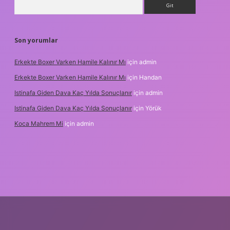
Arama
Son yorumlar
Erkekte Boxer Varken Hamile Kalınır Mı
için
admin
Erkekte Boxer Varken Hamile Kalınır Mı
için
Handan
Istinafa Giden Dava Kaç Yılda Sonuçlanır
için
admin
Istinafa Giden Dava Kaç Yılda Sonuçlanır
için
Yörük
Koca Mahrem Mi
için
admin
ps://www.tulipbet.online/