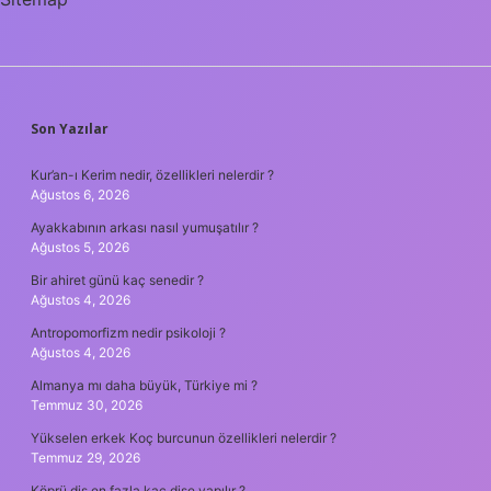
SIDEBAR
Son Yazılar
Kur’an-ı Kerim nedir, özellikleri nelerdir ?
Ağustos 6, 2026
Ayakkabının arkası nasıl yumuşatılır ?
Ağustos 5, 2026
Bir ahiret günü kaç senedir ?
Ağustos 4, 2026
Antropomorfizm nedir psikoloji ?
Ağustos 4, 2026
Almanya mı daha büyük, Türkiye mi ?
Temmuz 30, 2026
Yükselen erkek Koç burcunun özellikleri nelerdir ?
Temmuz 29, 2026
Köprü diş en fazla kaç dişe yapılır ?