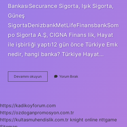
BankasıSecurance Sigorta, Işık Sigorta,
Güneş
SigortaDenizbankMetLifeFinansbankSom
po Sigorta A.Ş, CIGNA Finans lik, Hayat
ile işbirliği yaptı12 gün önce Türkiye Emk
nedir, hangi banka? Türkiye Hayat…
Türkiye
Devamını okuyun
Yorum Bırak
Sigorta
A
Ş
Hangi
Bankaya
https://kadikoyforum.com
Ait
https://ozdoganpromosyon.com.tr
https://kultasmuhendislik.com.tr
knight online
nttgame
Sitemap