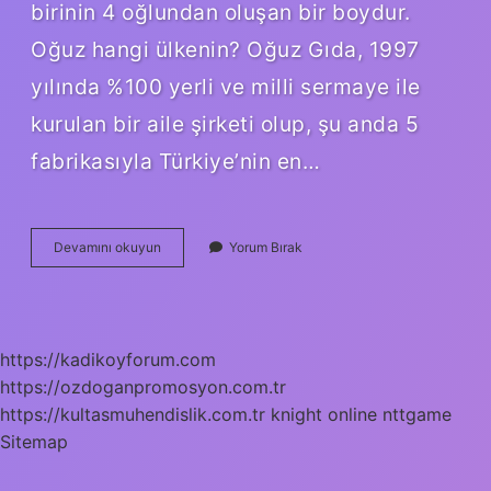
birinin 4 oğlundan oluşan bir boydur.
Oğuz hangi ülkenin? Oğuz Gıda, 1997
yılında %100 yerli ve milli sermaye ile
kurulan bir aile şirketi olup, şu anda 5
fabrikasıyla Türkiye’nin en…
Oğuz
Devamını okuyun
Yorum Bırak
Türkleri
Hangi
Ülkeler
https://kadikoyforum.com
https://ozdoganpromosyon.com.tr
https://kultasmuhendislik.com.tr
knight online
nttgame
Sitemap