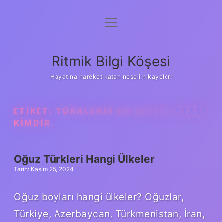
menüyü
Anasayfa
aç
Gizlilik Politikası
Ritmik Bilgi Köşesi
Yasal Uyarı
Hayatına hareket katan neşeli hikayeler!
Hakkımızda
ETIKET:
TÜRKLERIN EN BÜYÜK ATASI
KIMDIR
Oğuz Türkleri Hangi Ülkeler
Tarih: Kasım 25, 2024
Oğuz boyları hangi ülkeler? Oğuzlar,
Türkiye, Azerbaycan, Türkmenistan, İran,