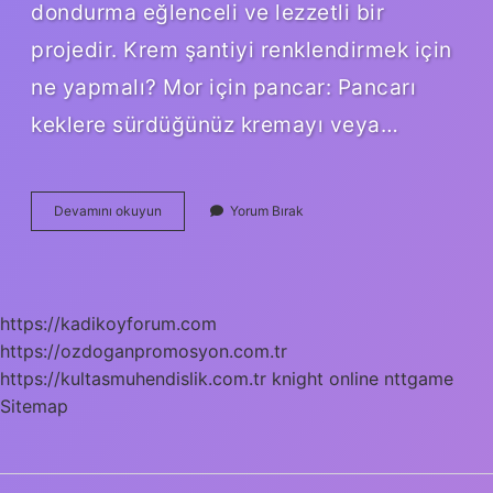
dondurma eğlenceli ve lezzetli bir
projedir. Krem şantiyi renklendirmek için
ne yapmalı? Mor için pancar: Pancarı
keklere sürdüğünüz kremayı veya…
Pastaya
Devamını okuyun
Yorum Bırak
Mavi
Renk
Nasıl
Verilir
https://kadikoyforum.com
https://ozdoganpromosyon.com.tr
https://kultasmuhendislik.com.tr
knight online
nttgame
Sitemap