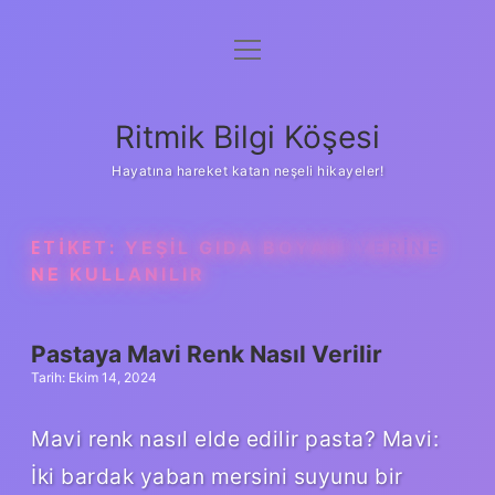
menüyü
Anasayfa
aç
Gizlilik Politikası
Ritmik Bilgi Köşesi
Yasal Uyarı
Hayatına hareket katan neşeli hikayeler!
Hakkımızda
ETIKET:
YEŞIL GIDA BOYASI YERINE
NE KULLANILIR
Pastaya Mavi Renk Nasıl Verilir
Tarih: Ekim 14, 2024
Mavi renk nasıl elde edilir pasta? Mavi:
İki bardak yaban mersini suyunu bir