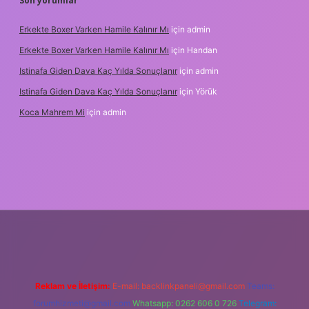
Son yorumlar
Erkekte Boxer Varken Hamile Kalınır Mı
için
admin
Erkekte Boxer Varken Hamile Kalınır Mı
için
Handan
Istinafa Giden Dava Kaç Yılda Sonuçlanır
için
admin
Istinafa Giden Dava Kaç Yılda Sonuçlanır
için
Yörük
Koca Mahrem Mi
için
admin
online/
Reklam ve İletişim:
E-mail:
backlinkpaneli@gmail.com
Teams:
forumhizmeti@gmail.com
Whatsapp: 0262 606 0 726
Telegram: