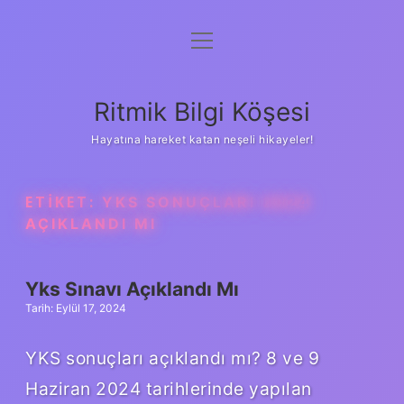
menüyü
Anasayfa
aç
Gizlilik Politikası
Ritmik Bilgi Köşesi
Yasal Uyarı
Hayatına hareket katan neşeli hikayeler!
Hakkımızda
ETIKET:
YKS SONUÇLARI 2024
AÇIKLANDI MI
Yks Sınavı Açıklandı Mı
Tarih: Eylül 17, 2024
YKS sonuçları açıklandı mı? 8 ve 9
Haziran 2024 tarihlerinde yapılan