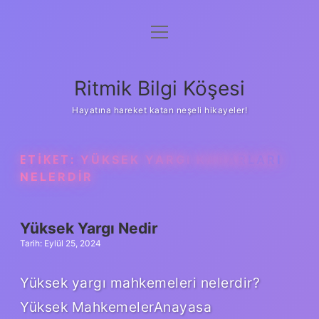
menüyü
Anasayfa
aç
Gizlilik Politikası
Ritmik Bilgi Köşesi
Yasal Uyarı
Hayatına hareket katan neşeli hikayeler!
Hakkımızda
ETIKET:
YÜKSEK YARGI KARARLARI
NELERDIR
Yüksek Yargı Nedir
Tarih: Eylül 25, 2024
Yüksek yargı mahkemeleri nelerdir?
Yüksek MahkemelerAnayasa