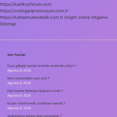
https://kadikoyforum.com
https://ozdoganpromosyon.com.tr
https://kultasmuhendislik.com.tr
knight online
nttgame
Sitemap
SIDEBAR
Son Yazılar
Kuzu göbeği mantarı İzmir’de nerelerde yetişir ?
Ağustos 8, 2026
Mısır Osmanlıdan nasıl çıktı ?
Ağustos 8, 2026
Eski Esenler Belediye Başkanı kimdir ?
Ağustos 6, 2026
Kur’an-ı Kerim nedir, özellikleri nelerdir ?
Ağustos 6, 2026
Ayakkabının arkası nasıl yumuşatılır ?