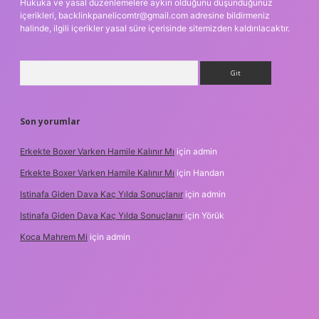
Hukuka ve yasal düzenlemelere aykırı olduğunu düşündüğünüz
içerikleri,
backlinkpanelicomtr@gmail.com
adresine bildirmeniz
halinde, ilgili içerikler yasal süre içerisinde sitemizden kaldırılacaktır.
Arama
Son yorumlar
Erkekte Boxer Varken Hamile Kalınır Mı
için
admin
Erkekte Boxer Varken Hamile Kalınır Mı
için
Handan
Istinafa Giden Dava Kaç Yılda Sonuçlanır
için
admin
Istinafa Giden Dava Kaç Yılda Sonuçlanır
için
Yörük
Koca Mahrem Mi
için
admin