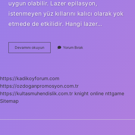
uygun olabilir. Lazer epilasyon,
istenmeyen yüz kıllarını kalıcı olarak yok
etmede de etkilidir. Hangi lazer…
Yüz
Devamını okuyun
Yorum Bırak
Için
En
Iyi
Lazer
Hangisi
https://kadikoyforum.com
https://ozdoganpromosyon.com.tr
https://kultasmuhendislik.com.tr
knight online
nttgame
Sitemap