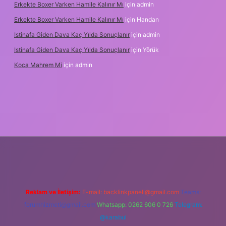
Erkekte Boxer Varken Hamile Kalınır Mı
için
admin
Erkekte Boxer Varken Hamile Kalınır Mı
için
Handan
Istinafa Giden Dava Kaç Yılda Sonuçlanır
için
admin
Istinafa Giden Dava Kaç Yılda Sonuçlanır
için
Yörük
Koca Mahrem Mi
için
admin
online/
Reklam ve İletişim:
E-mail:
backlinkpaneli@gmail.com
Teams:
forumhizmeti@gmail.com
Whatsapp: 0262 606 0 726
Telegram:
@karabul