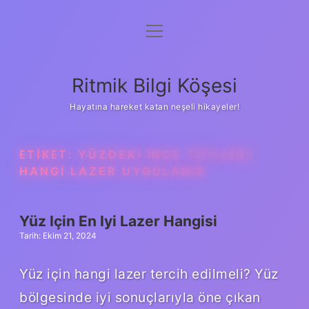
menüyü
Anasayfa
aç
Gizlilik Politikası
Ritmik Bilgi Köşesi
Yasal Uyarı
Hayatına hareket katan neşeli hikayeler!
Hakkımızda
ETIKET:
YÜZDEKI INCE TÜYLERE
HANGI LAZER UYGULANIR
Yüz Için En Iyi Lazer Hangisi
Tarih: Ekim 21, 2024
Yüz için hangi lazer tercih edilmeli? Yüz
bölgesinde iyi sonuçlarıyla öne çıkan