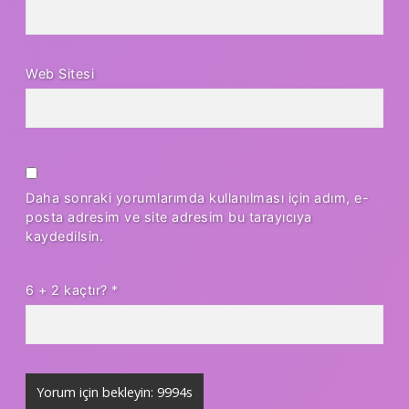
Web Sitesi
Daha sonraki yorumlarımda kullanılması için adım, e-
posta adresim ve site adresim bu tarayıcıya
kaydedilsin.
6 + 2 kaçtır?
*