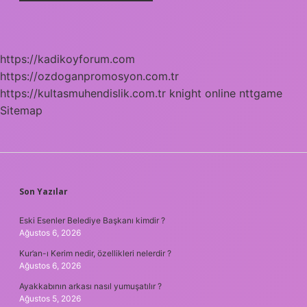
https://kadikoyforum.com
https://ozdoganpromosyon.com.tr
https://kultasmuhendislik.com.tr
knight online
nttgame
Sitemap
SIDEBAR
Son Yazılar
Eski Esenler Belediye Başkanı kimdir ?
Ağustos 6, 2026
Kur’an-ı Kerim nedir, özellikleri nelerdir ?
Ağustos 6, 2026
Ayakkabının arkası nasıl yumuşatılır ?
Ağustos 5, 2026