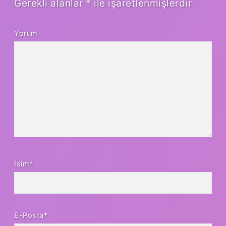
Gerekli alanlar
*
ile işaretlenmişlerdir
Yorum
İsim*
E-Posta*