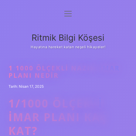
menüyü
Anasayfa
aç
Gizlilik Politikası
Ritmik Bilgi Köşesi
Yasal Uyarı
Hayatına hareket katan neşeli hikayeler!
Hakkımızda
1 1000 ÖLÇEKLI NAZIM IMAR
PLANI NEDIR
Tarih: Nisan 17, 2025
1/1000 ÖLÇEKLI
IMAR PLANI KAÇ
KAT?