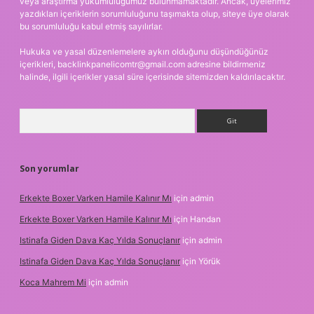
veya araştırma yükümlülüğümüz bulunmamaktadır. Ancak, üyelerimiz
yazdıkları içeriklerin sorumluluğunu taşımakta olup, siteye üye olarak
bu sorumluluğu kabul etmiş sayılırlar.
Hukuka ve yasal düzenlemelere aykırı olduğunu düşündüğünüz
içerikleri,
backlinkpanelicomtr@gmail.com
adresine bildirmeniz
halinde, ilgili içerikler yasal süre içerisinde sitemizden kaldırılacaktır.
Arama
Son yorumlar
Erkekte Boxer Varken Hamile Kalınır Mı
için
admin
Erkekte Boxer Varken Hamile Kalınır Mı
için
Handan
Istinafa Giden Dava Kaç Yılda Sonuçlanır
için
admin
Istinafa Giden Dava Kaç Yılda Sonuçlanır
için
Yörük
Koca Mahrem Mi
için
admin