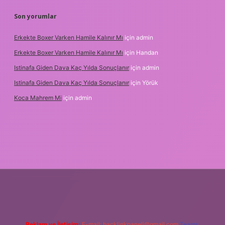
Son yorumlar
Erkekte Boxer Varken Hamile Kalınır Mı
için
admin
Erkekte Boxer Varken Hamile Kalınır Mı
için
Handan
Istinafa Giden Dava Kaç Yılda Sonuçlanır
için
admin
Istinafa Giden Dava Kaç Yılda Sonuçlanır
için
Yörük
Koca Mahrem Mi
için
admin
ulipbet.online/
Reklam ve İletişim:
E-mail:
backlinkpaneli@gmail.com
Teams: