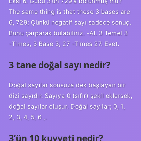
Eksi 6. Gücü 3’ün 729’a bölünmüş mü?
The same thing is that these 3 bases are
6, 729; Çünkü negatif sayı sadece sonuç.
Bunu çarparak bulabiliriz. -Al. 3 Temel 3
-Times, 3 Base 3, 27 -Times 27. Evet.
3 tane doğal sayı nedir?
Doğal sayılar sonsuza dek başlayan bir
dizi sayıdır. Sayıya 0 (sıfır) şekil eklersek,
doğal sayılar oluşur. Doğal sayılar; 0, 1,
2, 3, 4, 5, 6 ,.
3’ün 10 kuvveti nedir?