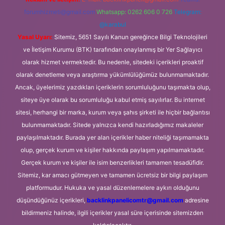
forumhizmeti@gmail.com
Whatsapp: 0262 606 0 726
Telegram:
@karabul
Yasal Uyarı:
Sitemiz, 5651 Sayılı Kanun gereğince Bilgi Teknolojileri
ve İletişim Kurumu (BTK) tarafından onaylanmış bir Yer Sağlayıcı
olarak hizmet vermektedir. Bu nedenle, sitedeki içerikleri proaktif
olarak denetleme veya araştırma yükümlülüğümüz bulunmamaktadır.
Ancak, üyelerimiz yazdıkları içeriklerin sorumluluğunu taşımakta olup,
siteye üye olarak bu sorumluluğu kabul etmiş sayılırlar. Bu internet
sitesi, herhangi bir marka, kurum veya şahıs şirketi ile hiçbir bağlantısı
bulunmamaktadır. Sitede yalnızca kendi hazırladığımız makaleler
paylaşılmaktadır. Burada yer alan içerikler haber niteliği taşımamakta
olup, gerçek kurum ve kişiler hakkında paylaşım yapılmamaktadır.
Gerçek kurum ve kişiler ile isim benzerlikleri tamamen tesadüfidir.
Sitemiz, kar amacı gütmeyen ve tamamen ücretsiz bir bilgi paylaşım
platformudur. Hukuka ve yasal düzenlemelere aykırı olduğunu
düşündüğünüz içerikleri,
backlinkpanelicomtr@gmail.com
adresine
bildirmeniz halinde, ilgili içerikler yasal süre içerisinde sitemizden