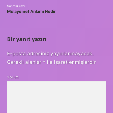
Sonraki Yazı
Mülayemet Anlamı Nedir
Bir yanıt yazın
E-posta adresiniz yayınlanmayacak.
Gerekli alanlar
*
ile işaretlenmişlerdir
Yorum