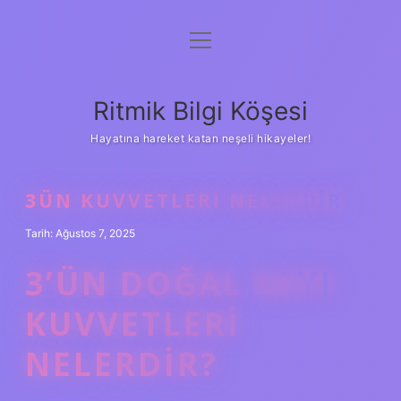
menüyü
Anasayfa
aç
Gizlilik Politikası
Ritmik Bilgi Köşesi
Yasal Uyarı
Hayatına hareket katan neşeli hikayeler!
Hakkımızda
3ÜN KUVVETLERI NELERDIR
Tarih: Ağustos 7, 2025
3’ÜN DOĞAL SAYI
KUVVETLERI
NELERDIR?