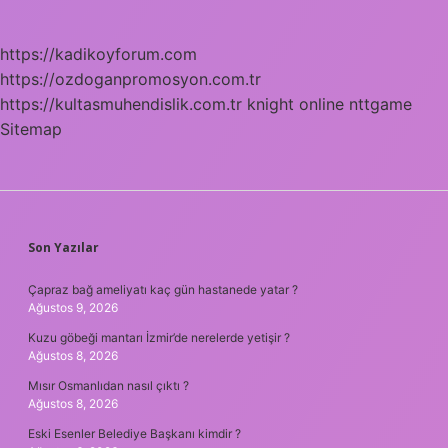
https://kadikoyforum.com
https://ozdoganpromosyon.com.tr
https://kultasmuhendislik.com.tr
knight online
nttgame
Sitemap
SIDEBAR
Son Yazılar
Çapraz bağ ameliyatı kaç gün hastanede yatar ?
Ağustos 9, 2026
Kuzu göbeği mantarı İzmir’de nerelerde yetişir ?
Ağustos 8, 2026
Mısır Osmanlıdan nasıl çıktı ?
Ağustos 8, 2026
Eski Esenler Belediye Başkanı kimdir ?