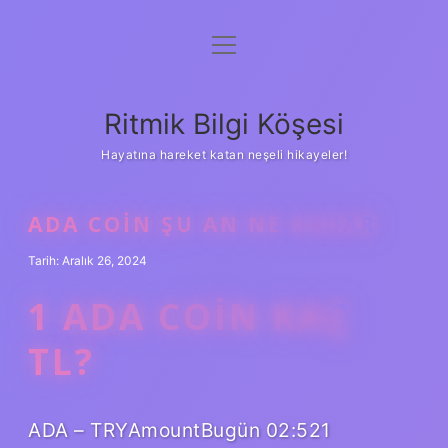
menüyü
Anasayfa
aç
Gizlilik Politikası
Ritmik Bilgi Köşesi
Yasal Uyarı
Hayatına hareket katan neşeli hikayeler!
Hakkımızda
ADA COIN ŞU AN NE KADAR
Tarih: Aralık 26, 2024
1 ADA COIN KAÇ
TL?
ADA – TRYAmountBugün 02:521