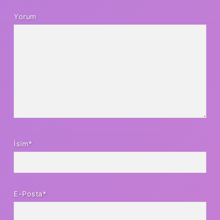
Yorum
İsim*
E-Posta*