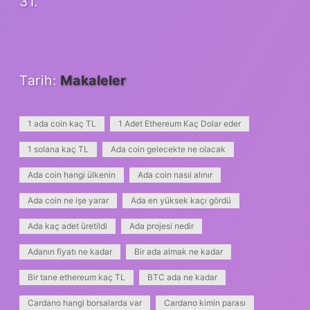
31.
Tarih:
Makaleler
1 ada coin kaç TL
1 Adet Ethereum Kaç Dolar eder
1 solana kaç TL
Ada coin gelecekte ne olacak
Ada coin hangi ülkenin
Ada coin nasıl alınır
Ada coin ne işe yarar
Ada en yüksek kaçı gördü
Ada kaç adet üretildi
Ada projesi nedir
Adanın fiyatı ne kadar
Bir ada almak ne kadar
Bir tane ethereum kaç TL
BTC ada ne kadar
Cardano hangi borsalarda var
Cardano kimin parası