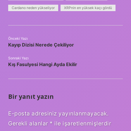
Cardano neden yükseliyor
XRPnin en yüksek kaçı gördü
Önceki Yazı
Kayıp Dizisi Nerede Çekiliyor
Sonraki Yazı
Kış Fasulyesi Hangi Ayda Ekilir
Bir yanıt yazın
E-posta adresiniz yayınlanmayacak.
Gerekli alanlar
*
ile işaretlenmişlerdir