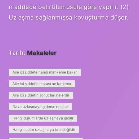
maddede belirtilen usule göre yapılır. (2)
Uzlaşma sağlanmışsa kovuşturma düşer.
Tarih:
Makaleler
Aile içi şiddete hangi mahkeme bakar
Aile içi şiddetin cezası ne kadardır
Aile içi şiddetin sonuçları nelerdir
Dava uzlaşmaya giderse ne olur
Hangi durumlarda uzlaşmaya gidilir
Hangi suçlar uzlaşmaya tabi değildir