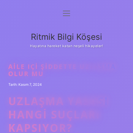
menüyü
Anasayfa
aç
Gizlilik Politikası
Ritmik Bilgi Köşesi
Yasal Uyarı
Hayatına hareket katan neşeli hikayeler!
Hakkımızda
AILE IÇI ŞIDDETTE UZLAŞMA
OLUR MU
Tarih: Kasım 7, 2024
UZLAŞMA YASASI
HANGI SUÇLARI
KAPSIYOR?