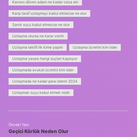
Karısını döven adam ne kadar ceza alır
Karşı taraf uzlaşmayı kabul etmezse ne olur
Sanık suçu kabul etmezse ne olur
Uzlaşma olursa ne karar verilir
Uzlaşma teklifi ilk kime yapılır
Uzlaşma ücretini kim öder
Uzlaşma yasası hangi suçları kapsıyor
Uzlaşmada avukat ücretini kim öder
Uzlaşmada ne kadar para istenir 2024
Uzlaşmak suçu kabul etmek midir
Önceki Yazı
Geçici Körlük Neden Olur