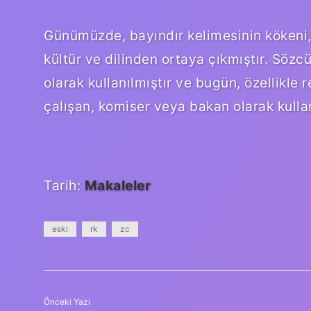
Günümüzde, bayındır kelimesinin kökeni, h
kültür ve dilinden ortaya çıkmıştır. Sözc
olarak kullanılmıştır ve bugün, özellikl
çalışan, komiser veya bakan olarak kulla
Tarih:
Makaleler
eski
rk
zc
Önceki Yazı