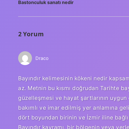
Bastonculuk sanatı nedir
2 Yorum
Draco
Bayındır kelimesinin kökeni nedir kapsamın
az. Metnin bu kısmı doğrudan Tarihte bayı
güzelleşmesi ve hayat şartlarının uygun d
bakımlı ve imar edilmiş yer anlamına gelir
dört boyundan birinin ve İzmir iline bağlı
Bayındır kavramı, bir bölgenin veya yerl