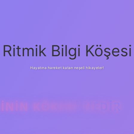
Ritmik Bilgi Köşesi
Hayatına hareket katan neşeli hikayeler!
ININ KÖKENI NEDIR