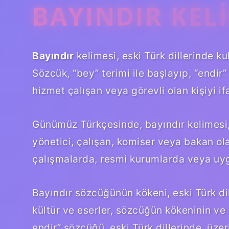
BAYINDIR KEL
Bayındır
kelimesi, eski Türk dillerinde k
Sözcük, “bey” terimi ile başlayıp, “endir
hizmet çalışan veya görevli olan kişiyi if
Günümüz Türkçesinde, bayındır kelimesi,
yönetici, çalışan, komiser veya bakan olar
çalışmalarda, resmi kurumlarda veya uyg
Bayındır sözcüğünün kökeni, eski Türk dill
kültür ve eserler, sözcüğün kökeninin ve
endir” sözcüğü, eski Türk dillerinde, üzer