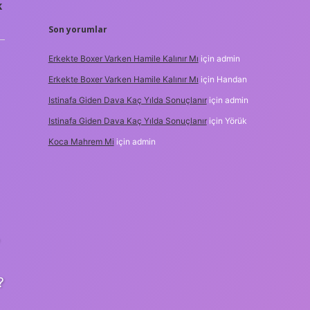
k
Son yorumlar
Erkekte Boxer Varken Hamile Kalınır Mı
için
admin
Erkekte Boxer Varken Hamile Kalınır Mı
için
Handan
Istinafa Giden Dava Kaç Yılda Sonuçlanır
için
admin
Istinafa Giden Dava Kaç Yılda Sonuçlanır
için
Yörük
Koca Mahrem Mi
için
admin
,
?