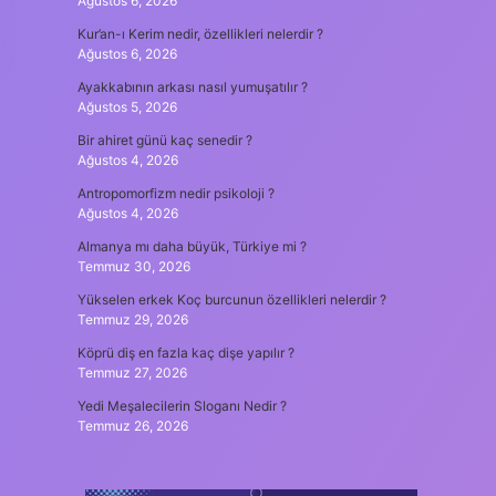
Ağustos 6, 2026
Kur’an-ı Kerim nedir, özellikleri nelerdir ?
Ağustos 6, 2026
Ayakkabının arkası nasıl yumuşatılır ?
Ağustos 5, 2026
Bir ahiret günü kaç senedir ?
Ağustos 4, 2026
Antropomorfizm nedir psikoloji ?
Ağustos 4, 2026
Almanya mı daha büyük, Türkiye mi ?
Temmuz 30, 2026
Yükselen erkek Koç burcunun özellikleri nelerdir ?
Temmuz 29, 2026
Köprü diş en fazla kaç dişe yapılır ?
Temmuz 27, 2026
Yedi Meşalecilerin Sloganı Nedir ?
Temmuz 26, 2026