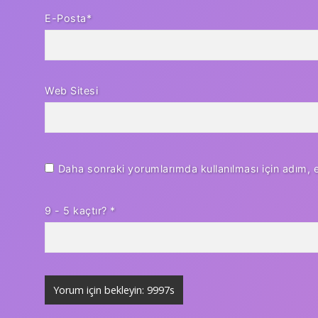
E-Posta*
Web Sitesi
Daha sonraki yorumlarımda kullanılması için adım, 
9 - 5 kaçtır?
*