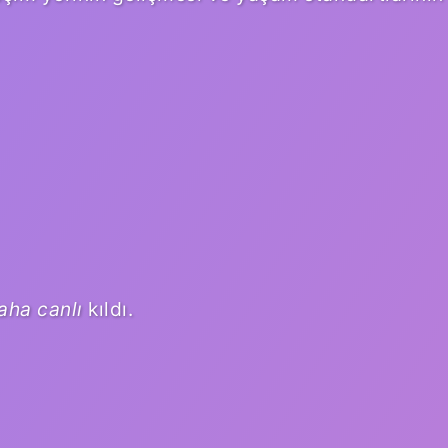
aha canlı
kıldı.