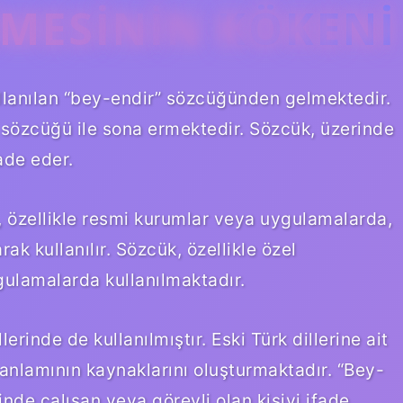
IMESININ KÖKENI
ullanılan “bey-endir” sözcüğünden gelmektedir.
” sözcüğü ile sona ermektedir. Sözcük, üzerinde
ade eder.
 özellikle resmi kurumlar veya uygulamalarda,
ak kullanılır. Sözcük, özellikle özel
ulamalarda kullanılmaktadır.
erinde de kullanılmıştır. Eski Türk dillerine ait
 anlamının kaynaklarını oluşturmaktadır. “Bey-
inde çalışan veya görevli olan kişiyi ifade