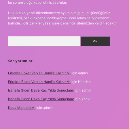
bu sorumluluğu kabul etmiş sayılırlar.
Hukuka ve yasal düzenlemelere aykırı olduğunu düşündüğünüz
içerikleri,
backlinkpanelicomtr@gmail.com
adresine bildirmeniz
halinde, ilgili içerikler yasal süre içerisinde sitemizden kaldırılacaktır.
Arama
Son yorumlar
Erkekte Boxer Varken Hamile Kalınır Mı
için
admin
Erkekte Boxer Varken Hamile Kalınır Mı
için
Handan
Istinafa Giden Dava Kaç Yılda Sonuçlanır
için
admin
Istinafa Giden Dava Kaç Yılda Sonuçlanır
için
Yörük
Koca Mahrem Mi
için
admin