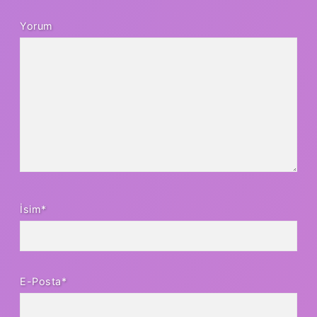
Yorum
İsim*
E-Posta*