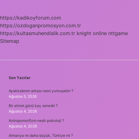
https://kadikoyforum.com
https://ozdoganpromosyon.com.tr
https://kultasmuhendislik.com.tr
knight online
nttgame
Sitemap
SIDEBAR
Son Yazılar
Ayakkabının arkası nasıl yumuşatılır ?
Ağustos 5, 2026
Bir ahiret günü kaç senedir ?
Ağustos 4, 2026
Antropomorfizm nedir psikoloji ?
Ağustos 4, 2026
Almanya mı daha büyük, Türkiye mi ?