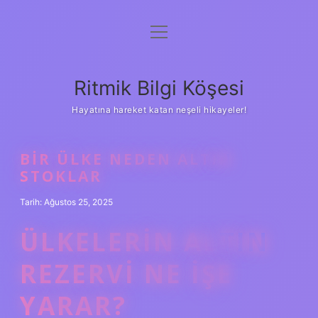
menüyü
Anasayfa
aç
Gizlilik Politikası
Ritmik Bilgi Köşesi
Yasal Uyarı
Hayatına hareket katan neşeli hikayeler!
Hakkımızda
BIR ÜLKE NEDEN ALTIN
STOKLAR
Tarih: Ağustos 25, 2025
ÜLKELERIN ALTIN
REZERVI NE IŞE
YARAR?