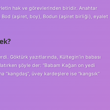
letin hak ve görevlerinden biridir. Anahtar
, Bod (aşiret, boy), Bodun (aşiret birliği), eyalet
ek?
di. Göktürk yazıtlarında, Kültegin’in babası
nlatırken şöyle der: “Babam Kağan on yedi
ına “kangdaş”, üvey kardeşlere ise “kangsık”