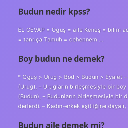
Budun nedir kpss?
EL CEVAP = Oguş = aile Keneş = bilim a
= tanrıça Tamuh = cehennem …
Boy budun ne demek?
* Oguş > Urug > Bod > Budun > Eyalet – 
(Urug), – Urugların birleşmesiyle bir boy 
(Budun), – Budunların birleşmesiyle bir de
derlerdi. – Kadın-erkek eşitliğine dayalı, –
Budun aile demek mi?