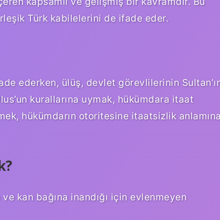
 içeren kapsamlı ve gelişmiş bir kavramdır. Bu
leşik Türk kabilelerini de ifade eder.
ade ederken, ülüş, devlet görevlilerinin Sultan’ı
Ulus’un kurallarına uymak, hükümdara itaat
ek, hükümdarın otoritesine itaatsizlik anlamın
k?
n ve kan bağına inandığı için evlenmeyen