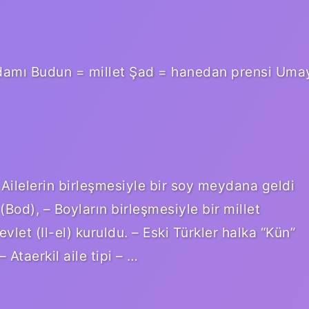
damı Budun = millet Şad = hanedan prensi Uma
Ailelerin birleşmesiyle bir soy meydana geldi
(Bod), – Boyların birleşmesiyle bir millet
vlet (Il-el) kuruldu. – Eski Türkler halka “Kün”
 Ataerkil aile tipi – …