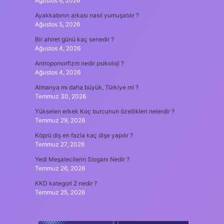
Ağustos 6, 2026
Ayakkabının arkası nasıl yumuşatılır ?
Ağustos 5, 2026
Bir ahiret günü kaç senedir ?
Ağustos 4, 2026
Antropomorfizm nedir psikoloji ?
Ağustos 4, 2026
Almanya mı daha büyük, Türkiye mi ?
Temmuz 30, 2026
Yükselen erkek Koç burcunun özellikleri nelerdir ?
Temmuz 29, 2026
Köprü diş en fazla kaç dişe yapılır ?
Temmuz 27, 2026
Yedi Meşalecilerin Sloganı Nedir ?
Temmuz 26, 2026
KKD kategori 2 nedir ?
Temmuz 25, 2026