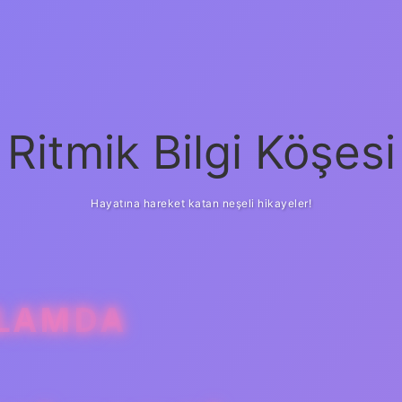
Ritmik Bilgi Köşesi
Hayatına hareket katan neşeli hikayeler!
NLAMDA