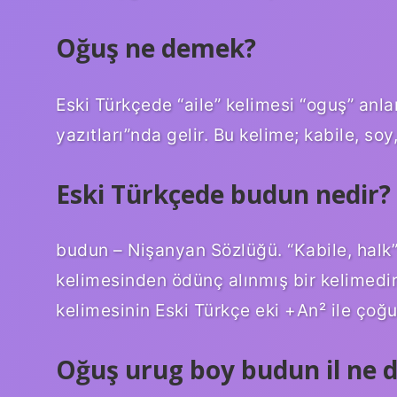
Oğuş ne demek?
Eski Türkçede “aile” kelimesi “oguş” anla
yazıtları”nda gelir. Bu kelime; kabile, soy
Eski Türkçede budun nedir?
budun – Nişanyan Sözlüğü. “Kabile, halk
kelimesinden ödünç alınmış bir kelimedir.
kelimesinin Eski Türkçe eki +An² ile çoğu
Oğuş urug boy budun il ne