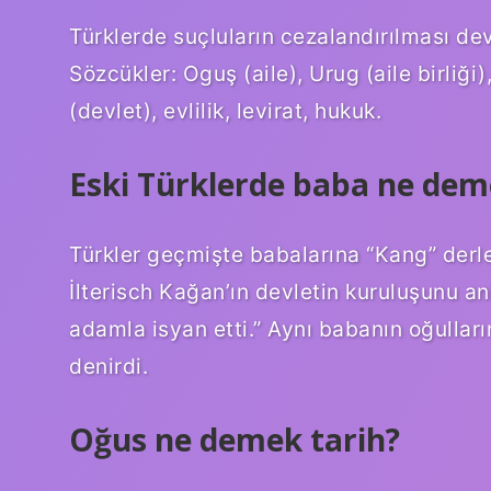
Türklerde suçluların cezalandırılması dev
Sözcükler: Oguş (aile), Urug (aile birliği)
(devlet), evlilik, levirat, hukuk.
Eski Türklerde baba ne dem
Türkler geçmişte babalarına “Kang” derler
İlterisch Kağan’ın devletin kuruluşunu a
adamla isyan etti.” Aynı babanın oğullar
denirdi.
Oğus ne demek tarih?