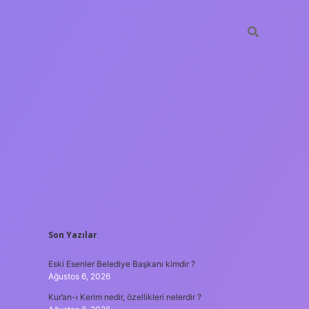
SIDEBAR
Son Yazılar
hiltonbet
https:/
Eski Esenler Belediye Başkanı kimdir ?
Ağustos 6, 2026
Kur’an-ı Kerim nedir, özellikleri nelerdir ?