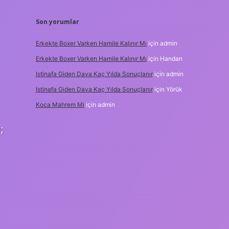
Son yorumlar
Erkekte Boxer Varken Hamile Kalınır Mı
için
admin
Erkekte Boxer Varken Hamile Kalınır Mı
için
Handan
Istinafa Giden Dava Kaç Yılda Sonuçlanır
için
admin
Istinafa Giden Dava Kaç Yılda Sonuçlanır
için
Yörük
Koca Mahrem Mi
için
admin
;