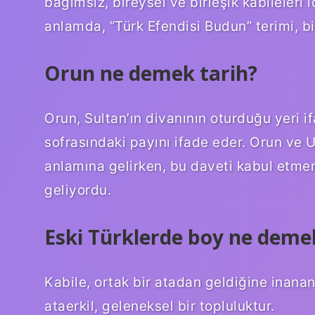
bağımsız, bireysel ve birleşik kabileleri
anlamda, “Türk Efendisi Budun” terimi, bir
Orun ne demek tarih?
Orun, Sultan’ın divanının oturduğu yeri if
sofrasındaki payını ifade eder. Orun ve 
anlamına gelirken, bu daveti kabul etmem
geliyordu.
Eski Türklerde boy ne deme
Kabile, ortak bir atadan geldiğine inana
ataerkil, geleneksel bir topluluktur.