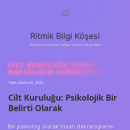
menüyü
Anasayfa
aç
Gizlilik Politikası
Ritmik Bilgi Köşesi
Yasal Uyarı
Hayatına hareket katan neşeli hikayeler!
Hakkımızda
CILT KURULUĞU HANGI
HASTALIĞIN HABERCISI ?
Tarih: Kasım 20, 2025
Cilt Kuruluğu: Psikolojik Bir
Belirti Olarak
Bir psikolog olarak insan davranışlarını