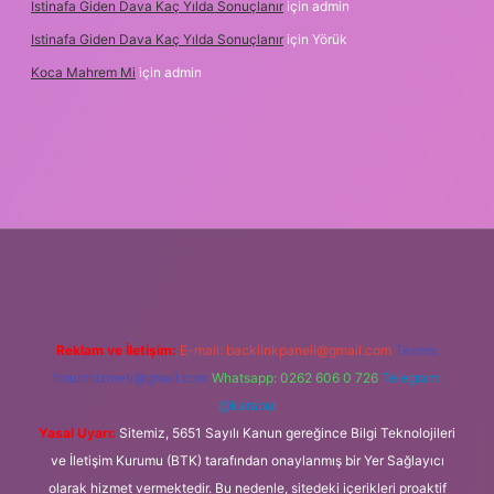
Istinafa Giden Dava Kaç Yılda Sonuçlanır
için
admin
Istinafa Giden Dava Kaç Yılda Sonuçlanır
için
Yörük
Koca Mahrem Mi
için
admin
tps://www.tulipbet.online/
Reklam ve İletişim:
E-mail:
backlinkpaneli@gmail.com
Teams:
forumhizmeti@gmail.com
Whatsapp: 0262 606 0 726
Telegram:
@karabul
Yasal Uyarı:
Sitemiz, 5651 Sayılı Kanun gereğince Bilgi Teknolojileri
ve İletişim Kurumu (BTK) tarafından onaylanmış bir Yer Sağlayıcı
olarak hizmet vermektedir. Bu nedenle, sitedeki içerikleri proaktif