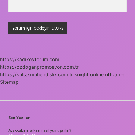
https://kadikoyforum.com
https://ozdoganpromosyon.com.tr
https://kultasmuhendislik.com.tr
knight online
nttgame
Sitemap
SIDEBAR
Son Yazılar
Ayakkabının arkası nasıl yumuşatılır ?