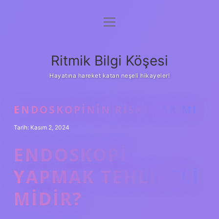
menüyü
Anasayfa
aç
Gizlilik Politikası
Ritmik Bilgi Köşesi
Yasal Uyarı
Hayatına hareket katan neşeli hikayeler!
Hakkımızda
ENDOSKOPININ RISKI VAR MI
Tarih: Kasım 2, 2024
ENDOSKOPI
YAPMAK TEHLIKELI
MIDIR?