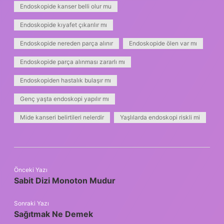
Endoskopide kanser belli olur mu
Endoskopide kıyafet çıkarılır mı
Endoskopide nereden parça alınır
Endoskopide ölen var mı
Endoskopide parça alınması zararlı mı
Endoskopiden hastalık bulaşır mı
Genç yaşta endoskopi yapılır mı
Mide kanseri belirtileri nelerdir
Yaşlılarda endoskopi riskli mi
Önceki Yazı
Sabit Dizi Monoton Mudur
Sonraki Yazı
Sağıtmak Ne Demek