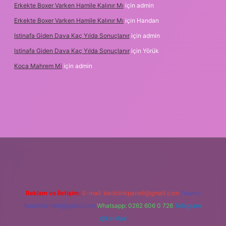
Erkekte Boxer Varken Hamile Kalınır Mı
için
admin
Erkekte Boxer Varken Hamile Kalınır Mı
için
Handan
Istinafa Giden Dava Kaç Yılda Sonuçlanır
için
admin
Istinafa Giden Dava Kaç Yılda Sonuçlanır
için
Yörük
Koca Mahrem Mi
için
admin
www.tulipbet.online/
Reklam ve İletişim:
E-mail:
backlinkpaneli@gmail.com
Teams:
forumhizmeti@gmail.com
Whatsapp: 0262 606 0 726
Telegram:
@karabul