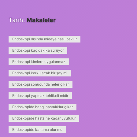
Tarih:
Makaleler
Endoskopi dışında mideye nasıl bakılır
Endoskopi kaç dakika sürüyor
Endoskopi kimlere uygulanmaz
Endoskopi korkulacak bir şey mi
Endoskopi sonucunda neler çıkar
Endoskopi yapmak tehlikeli midir
Endoskopide hangi hastalıklar çıkar
Endoskopide hasta ne kadar uyutulur
Endoskopide kanama olur mu