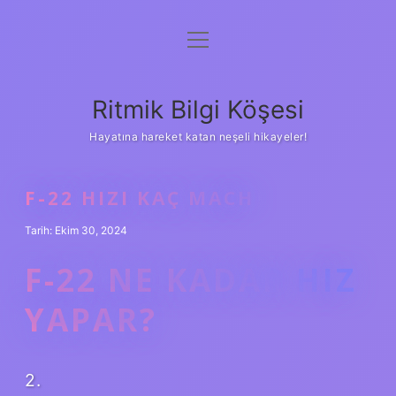
menüyü
Anasayfa
aç
Gizlilik Politikası
Ritmik Bilgi Köşesi
Yasal Uyarı
Hayatına hareket katan neşeli hikayeler!
Hakkımızda
F-22 HIZI KAÇ MACH
Tarih: Ekim 30, 2024
F-22 NE KADAR HIZ
YAPAR?
2.