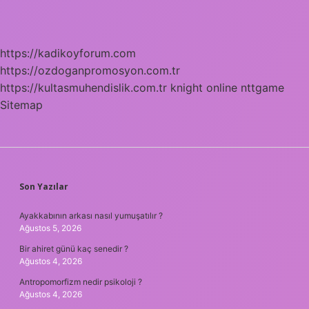
https://kadikoyforum.com
https://ozdoganpromosyon.com.tr
https://kultasmuhendislik.com.tr
knight online
nttgame
Sitemap
SIDEBAR
Son Yazılar
Ayakkabının arkası nasıl yumuşatılır ?
Ağustos 5, 2026
Bir ahiret günü kaç senedir ?
Ağustos 4, 2026
Antropomorfizm nedir psikoloji ?
Ağustos 4, 2026