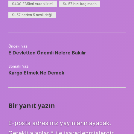
S400 F35leri vurabilir mi
Su 57 hızı kaç mach
Su57 neden 5 nesil değil
Önceki Yazı
E Devletten Önemli Nelere Bakılır
Sonraki Yazı
Kargo Etmek Ne Demek
Bir yanıt yazın
E-posta adresiniz yayınlanmayacak.
Gerekli alanlar
*
ile işaretlenmişlerdir