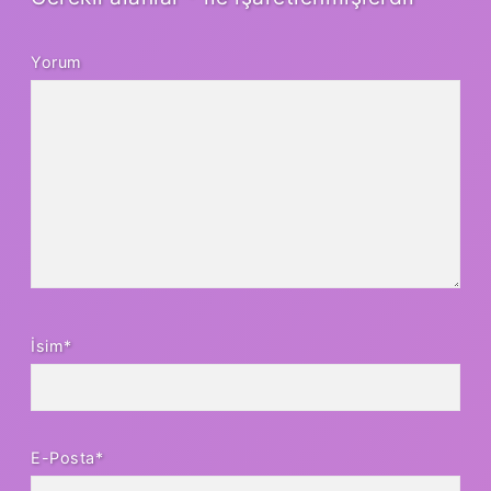
Yorum
İsim*
E-Posta*