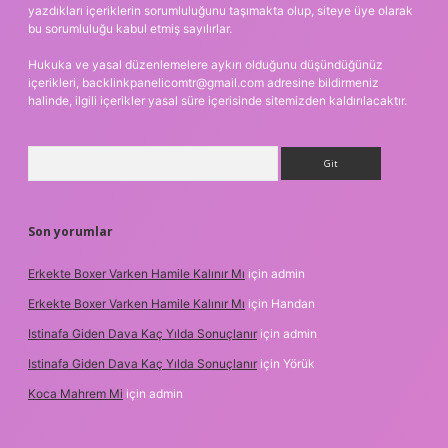
yazdıkları içeriklerin sorumluluğunu taşımakta olup, siteye üye olarak
bu sorumluluğu kabul etmiş sayılırlar.
Hukuka ve yasal düzenlemelere aykırı olduğunu düşündüğünüz
içerikleri,
backlinkpanelicomtr@gmail.com
adresine bildirmeniz
halinde, ilgili içerikler yasal süre içerisinde sitemizden kaldırılacaktır.
Arama
Son yorumlar
Erkekte Boxer Varken Hamile Kalınır Mı
için
admin
Erkekte Boxer Varken Hamile Kalınır Mı
için
Handan
Istinafa Giden Dava Kaç Yılda Sonuçlanır
için
admin
Istinafa Giden Dava Kaç Yılda Sonuçlanır
için
Yörük
Koca Mahrem Mi
için
admin