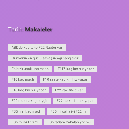
Tarih:
Makaleler
ABDde kaç tane F22 Raptor var
Dünyanın en güçlü savaş uçağı hangisidir
En hızlı uçak kaç mach
F117 kaç km hız yapar
F16 kaç mach
F16 saate kaç km hız yapar
F18 kaç km hız yapar
F22 kaç fite çıkar
F22 motoru kaç beygir
F22 ne kadar hız yapar
F35 hızı kaç mach
F35 mi daha iyi F22 mi
F35 mi iyi F16 mi
F35 radara yakalanıyor mu