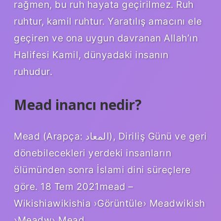
rağmen, bu ruh hayata geçirilmez. Ruh
ruhtur, kamil ruhtur. Yaratılış amacını ele
geçiren ve ona uygun davranan Allah’ın
Halifesi Kamil, dünyadaki insanın
ruhudur.
Mead inancı nedir?
Mead (Arapça: المعاد), Diriliş Günü ve geri
dönebilecekleri yerdeki insanların
ölümünden sonra İslami dini süreçlere
göre. 18 Tem 2021mead –
Wikishiawikishia ›Görüntüle› Meadwikish
›Meadw› Mead