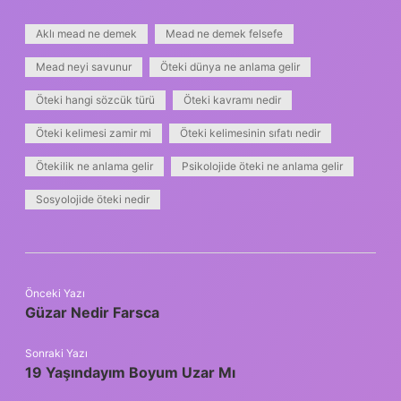
Aklı mead ne demek
Mead ne demek felsefe
Mead neyi savunur
Öteki dünya ne anlama gelir
Öteki hangi sözcük türü
Öteki kavramı nedir
Öteki kelimesi zamir mi
Öteki kelimesinin sıfatı nedir
Ötekilik ne anlama gelir
Psikolojide öteki ne anlama gelir
Sosyolojide öteki nedir
Önceki Yazı
Güzar Nedir Farsca
Sonraki Yazı
19 Yaşındayım Boyum Uzar Mı