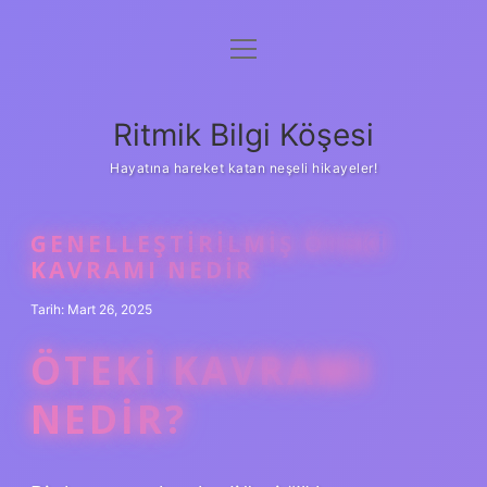
menüyü
Anasayfa
aç
Gizlilik Politikası
Ritmik Bilgi Köşesi
Yasal Uyarı
Hayatına hareket katan neşeli hikayeler!
Hakkımızda
GENELLEŞTIRILMIŞ ÖTEKI
KAVRAMI NEDIR
Tarih: Mart 26, 2025
ÖTEKI KAVRAMI
NEDIR?