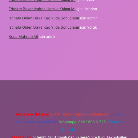
Erkekte Boxer Varken Hamile Kalınır Mı
için
Handan
Istinafa Giden Dava Kaç Yılda Sonuçlanır
için
admin
Istinafa Giden Dava Kaç Yılda Sonuçlanır
için
Yörük
Koca Mahrem Mi
için
admin
bet
https://www.tulipbet.online/
Reklam ve İletişim:
E-mail:
backlinkpaneli@gmail.com
Teams:
forumhizmeti@gmail.com
Whatsapp: 0262 606 0 726
Telegram:
@karabul
Yasal Uyarı:
Sitemiz, 5651 Sayılı Kanun gereğince Bilgi Teknolojileri