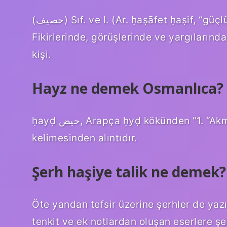
(ﺣﺼﻴﻒ) Sıf. ve I. (Ar. ḥaṣāfet ḥaṣіf, “güçlü bir görüşe sahip olmak” kelimesinden)
Fikirlerinde, görüşlerinde ve yargılarınd
kişi.
Hayz ne demek Osmanlıca?
ḥayḍ حيض, Arapça ḥyḍ kökünden “1. “Akma, boşalma, 2. Kadınlarda adet görme”
kelimesinden alıntıdır.
Şerh haşiye talik ne demek?
Öte yandan tefsir üzerine şerhler de yazı
tenkit ve ek notlardan oluşan eserlere şer