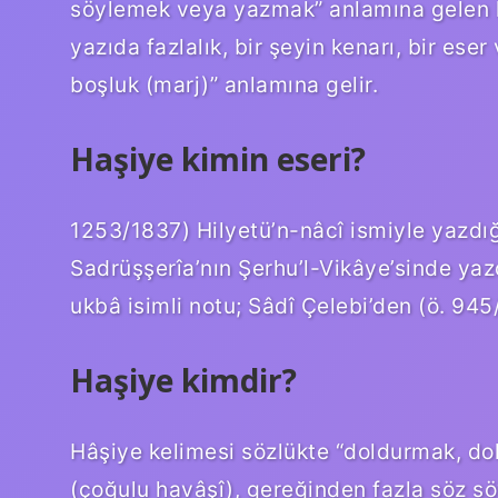
söylemek veya yazmak” anlamına gelen h
yazıda fazlalık, bir şeyin kenarı, bir es
boşluk (marj)” anlamına gelir.
Haşiye kimin eseri?
1253/1837) Hilyetü’n-nâcî ismiyle yazdığ
Sadrüşşerîa’nın Şerhu’l-Vikâye’sinde yazd
ukbâ isimli notu; Sâdî Çelebi’den (ö. 945
Haşiye kimdir?
Hâşiye kelimesi sözlükte “doldurmak, d
(çoğulu havâşî), gereğinden fazla söz 