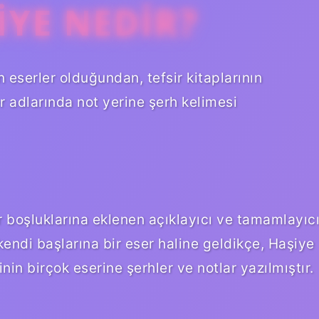
YE NEDIR?
n eserler olduğundan, tefsir kitaplarının
r adlarında not yerine şerh kelimesi
ar boşluklarına eklenen açıklayıcı ve tamamlayıc
kendi başlarına bir eser haline geldikçe, Haşiye
nin birçok eserine şerhler ve notlar yazılmıştır.