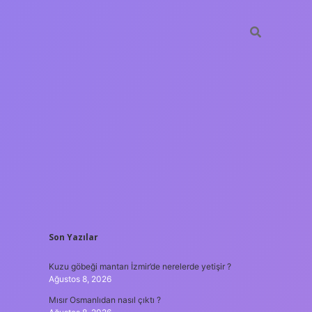
SIDEBAR
Son Yazılar
hiltonbet
https
Kuzu göbeği mantarı İzmir’de nerelerde yetişir ?
Ağustos 8, 2026
Mısır Osmanlıdan nasıl çıktı ?