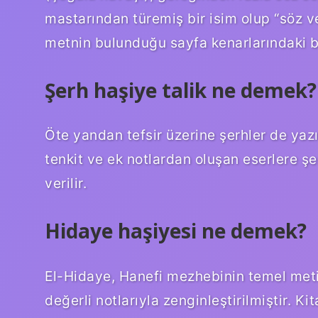
mastarından türemiş bir isim olup “söz ve 
metnin bulunduğu sayfa kenarlarındaki bo
Şerh haşiye talik ne demek?
Öte yandan tefsir üzerine şerhler de yazı
tenkit ve ek notlardan oluşan eserlere şer
verilir.
Hidaye haşiyesi ne demek?
El-Hidaye, Hanefi mezhebinin temel metin
değerli notlarıyla zenginleştirilmiştir. K