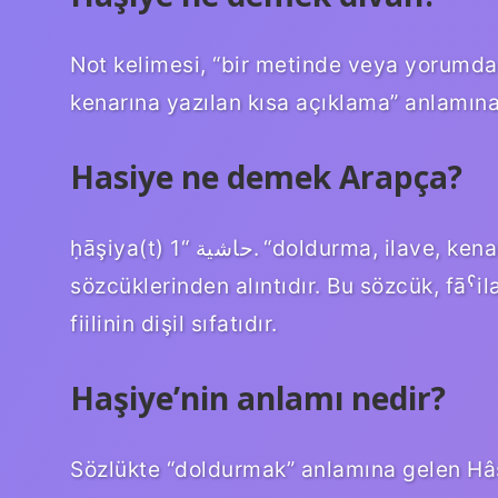
Not kelimesi, “bir metinde veya yorumda 
kenarına yazılan kısa açıklama” anlamına 
Hasiye ne demek Arapça?
ḥāşiya(t) حاشية “1. “doldurma, ilave, kenar süslemesi, 2. kumaş, kenar, kenar notası”
sözcüklerinden alıntıdır. Bu sözcük, fāˁila(t) ölçü
fiilinin dişil sıfatıdır.
Haşiye’nin anlamı nedir?
Sözlükte “doldurmak” anlamına gelen Hâş