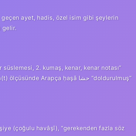
geçen ayet, hadis, özel isim gibi şeylerin
gelir.
sünde Arapça ḥaşā حشا “doldurulmuş”
iye (çoğulu havâşî), “gerekenden fazla söz