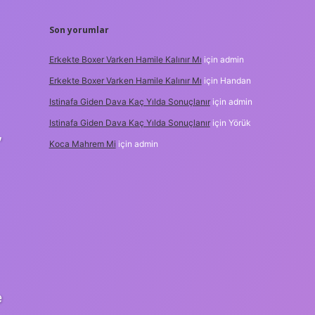
Son yorumlar
Erkekte Boxer Varken Hamile Kalınır Mı
için
admin
Erkekte Boxer Varken Hamile Kalınır Mı
için
Handan
Istinafa Giden Dava Kaç Yılda Sonuçlanır
için
admin
Istinafa Giden Dava Kaç Yılda Sonuçlanır
için
Yörük
,
Koca Mahrem Mi
için
admin
e