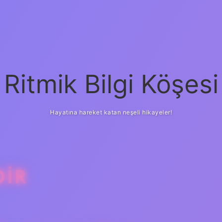
Ritmik Bilgi Köşesi
Hayatına hareket katan neşeli hikayeler!
DIR