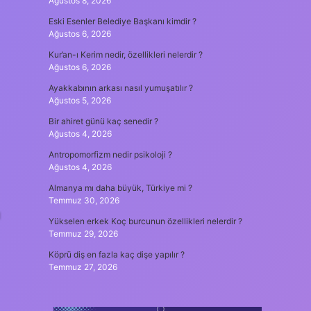
Ağustos 8, 2026
Eski Esenler Belediye Başkanı kimdir ?
Ağustos 6, 2026
Kur’an-ı Kerim nedir, özellikleri nelerdir ?
Ağustos 6, 2026
Ayakkabının arkası nasıl yumuşatılır ?
Ağustos 5, 2026
Bir ahiret günü kaç senedir ?
Ağustos 4, 2026
Antropomorfizm nedir psikoloji ?
Ağustos 4, 2026
Almanya mı daha büyük, Türkiye mi ?
Temmuz 30, 2026
ı
Yükselen erkek Koç burcunun özellikleri nelerdir ?
Temmuz 29, 2026
Köprü diş en fazla kaç dişe yapılır ?
Temmuz 27, 2026