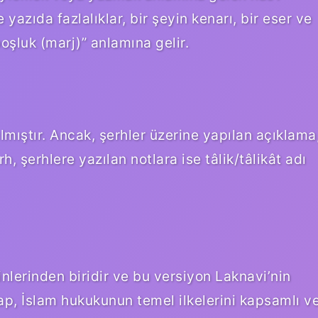
yazıda fazlalıklar, bir şeyin kenarı, bir eser ve
şluk (marj)” anlamına gelir.
lmıştır. Ancak, şerhler üzerine yapılan açıklama
h, şerhlere yazılan notlara ise tâlik/tâlikât adı
lerinden biridir ve bu versiyon Laknavi’nin
itap, İslam hukukunun temel ilkelerini kapsamlı v