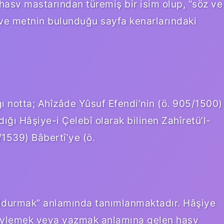
asv mastarından türemiş bir isim olup, “söz ve
er ve metnin bulunduğu sayfa kenarlarındaki
ı notta; Ahîzâde Yûsuf Efendi’nin (ö. 905/1500)
ığı Hâşiye-i Çelebî olarak bilinen Zahîretü’l-
/1539) Bâbertî’ye (ö.
oldurmak” anlamında tanımlanmaktadır. Hâşiye
söylemek veya yazmak anlamına gelen hasv