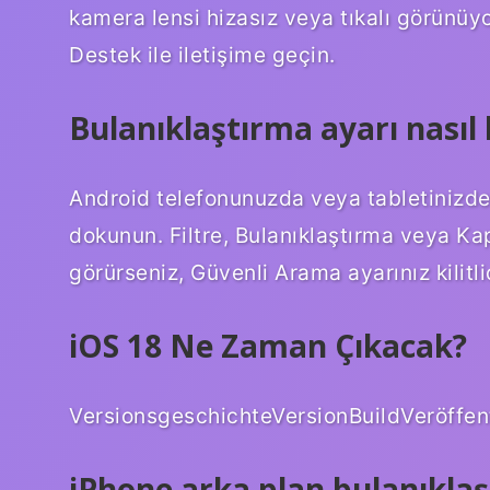
kamera lensi hizasız veya tıkalı görünüy
Destek ile iletişime geçin.
Bulanıklaştırma ayarı nasıl 
Android telefonunuzda veya tabletinizd
dokunun. Filtre, Bulanıklaştırma veya Kapa
görürseniz, Güvenli Arama ayarınız kilitlid
iOS 18 Ne Zaman Çıkacak?
VersionsgeschichteVersionBuildVeröffe
iPhone arka plan bulanıklaşt