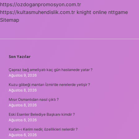
https://ozdoganpromosyon.com.tr
https://kultasmuhendislik.com.tr
knight online
nttgame
Sitemap
SIDEBAR
Son Yazılar
Çapraz bağ ameliyatı kaç gün hastanede yatar ?
Ağustos 9, 2026
Kuzu göbeği mantarı İzmir’de nerelerde yetişir ?
Ağustos 8, 2026
Mısır Osmanlıdan nasıl çıktı ?
Ağustos 8, 2026
Eski Esenler Belediye Başkanı kimdir ?
Ağustos 6, 2026
Kur’an-ı Kerim nedir, özellikleri nelerdir ?
Ağustos 6, 2026