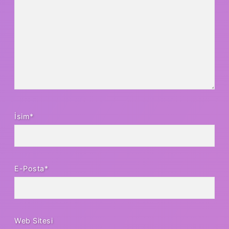
İsim*
E-Posta*
Web Sitesi