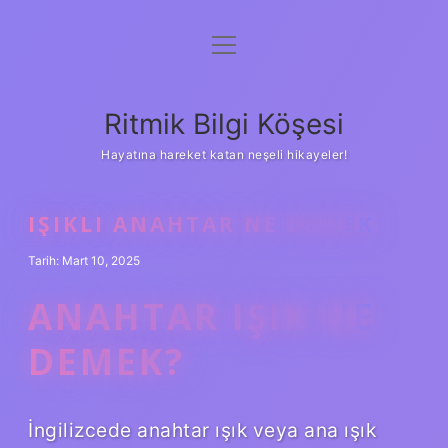
menüyü
Anasayfa
aç
Gizlilik Politikası
Ritmik Bilgi Köşesi
Yasal Uyarı
Hayatına hareket katan neşeli hikayeler!
Hakkımızda
IŞIKLI ANAHTAR NE DEMEK
Tarih: Mart 10, 2025
ANAHTAR IŞIK NE
DEMEK?
İngilizcede anahtar ışık veya ana ışık