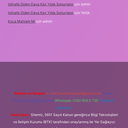
Istinafa Giden Dava Kaç Yılda Sonuçlanır
için
admin
Istinafa Giden Dava Kaç Yılda Sonuçlanır
için
Yörük
Koca Mahrem Mi
için
admin
tonbet
https://www.tulipbet.online/
Reklam ve İletişim:
E-mail:
backlinkpaneli@gmail.com
Teams:
forumhizmeti@gmail.com
Whatsapp: 0262 606 0 726
Telegram:
@karabul
Yasal Uyarı:
Sitemiz, 5651 Sayılı Kanun gereğince Bilgi Teknolojileri
ve İletişim Kurumu (BTK) tarafından onaylanmış bir Yer Sağlayıcı