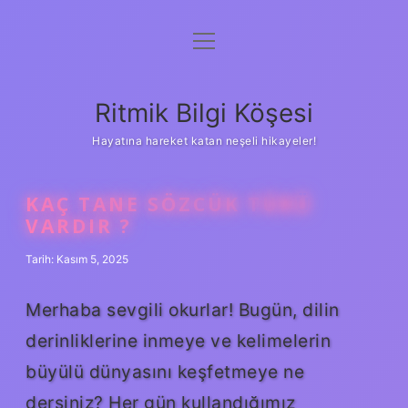
menüyü
Anasayfa
aç
Gizlilik Politikası
Ritmik Bilgi Köşesi
Yasal Uyarı
Hayatına hareket katan neşeli hikayeler!
Hakkımızda
KAÇ TANE SÖZCÜK TÜRÜ
VARDIR ?
Tarih: Kasım 5, 2025
Merhaba sevgili okurlar! Bugün, dilin
derinliklerine inmeye ve kelimelerin
büyülü dünyasını keşfetmeye ne
dersiniz? Her gün kullandığımız