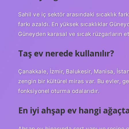
Sahil ve iç sektör arasındaki sıcaklık fark
farkı azaldı. En yüksek sıcaklıklar Güney
Güneyden karasal ve sıcak rüzgarların etk
Taş ev nerede kullanılır?
Çanakkale, İzmir, Balukesir, Manisa, İstan
zengin bir kültürel miras var. Bu evler, g
fonksiyonel oturma odalarıdır.
En iyi ahşap ev hangi ağaçta
Ahşap ev binasında sert yapı ve reçine o