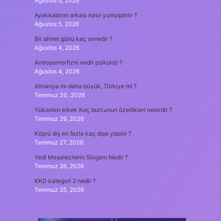
Ağustos 6, 2026
Ayakkabının arkası nasıl yumuşatılır ?
Ağustos 5, 2026
Bir ahiret günü kaç senedir ?
Ağustos 4, 2026
Antropomorfizm nedir psikoloji ?
Ağustos 4, 2026
Almanya mı daha büyük, Türkiye mi ?
Temmuz 30, 2026
Yükselen erkek Koç burcunun özellikleri nelerdir ?
Temmuz 29, 2026
Köprü diş en fazla kaç dişe yapılır ?
Temmuz 27, 2026
Yedi Meşalecilerin Sloganı Nedir ?
Temmuz 26, 2026
KKD kategori 2 nedir ?
Temmuz 25, 2026