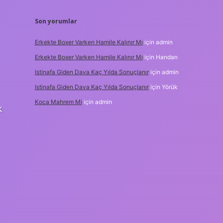
Son yorumlar
Erkekte Boxer Varken Hamile Kalınır Mı
için
admin
Erkekte Boxer Varken Hamile Kalınır Mı
için
Handan
Istinafa Giden Dava Kaç Yılda Sonuçlanır
için
admin
Istinafa Giden Dava Kaç Yılda Sonuçlanır
için
Yörük
Koca Mahrem Mi
için
admin
k