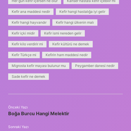
Her gün kefir içersen ne olur
Kanser hastası kefir içebilir mi
Kefir ana maddesi nedir
Kefir hangi hastalığa iyi gelir
Kefir hangi hayvandır
Kefir hangi ülkenin malı
Kefir içki midir
Kefir ismi nereden gelir
Kefir kilo verdirir mi
Kefir kültürü ne demek
Kefir Türkçe mi
Kefirin ham maddesi nedir
Migrosta kefir mayası bulunur mu
Peygamber danesi nedir
Sade kefir ne demek
Önceki Yazı
Boğa Burcu Hangi Melektir
Sonraki Yazı