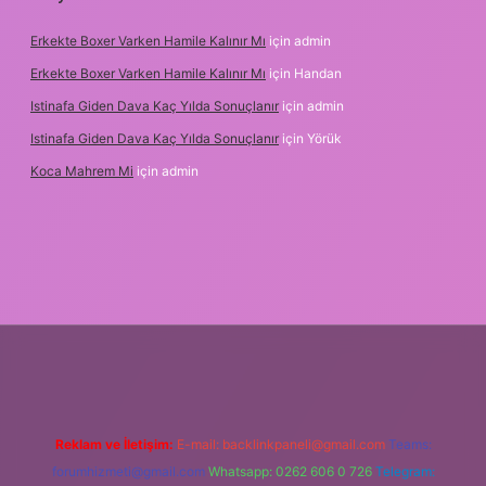
Erkekte Boxer Varken Hamile Kalınır Mı
için
admin
Erkekte Boxer Varken Hamile Kalınır Mı
için
Handan
Istinafa Giden Dava Kaç Yılda Sonuçlanır
için
admin
Istinafa Giden Dava Kaç Yılda Sonuçlanır
için
Yörük
Koca Mahrem Mi
için
admin
ps://www.tulipbet.online/
Reklam ve İletişim:
E-mail:
backlinkpaneli@gmail.com
Teams:
forumhizmeti@gmail.com
Whatsapp: 0262 606 0 726
Telegram: