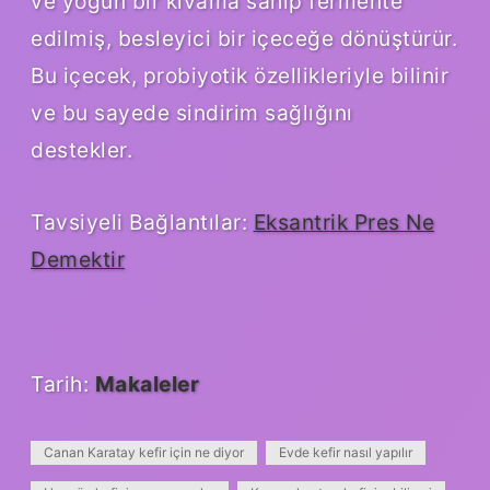
ve yoğun bir kıvama sahip fermente
edilmiş, besleyici bir içeceğe dönüştürür.
Bu içecek, probiyotik özellikleriyle bilinir
ve bu sayede sindirim sağlığını
destekler.
Tavsiyeli Bağlantılar:
Eksantrik Pres Ne
Demektir
Tarih:
Makaleler
Canan Karatay kefir için ne diyor
Evde kefir nasıl yapılır