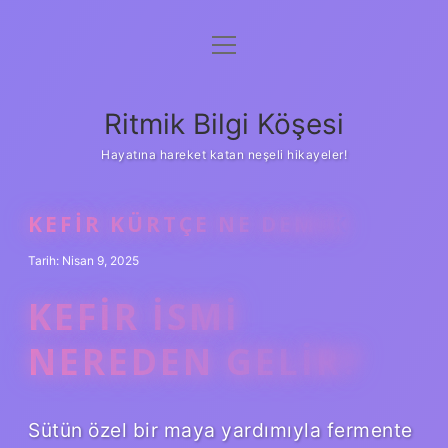
menüyü
Anasayfa
aç
Gizlilik Politikası
Ritmik Bilgi Köşesi
Yasal Uyarı
Hayatına hareket katan neşeli hikayeler!
Hakkımızda
KEFIR KÜRTÇE NE DEMEK
Tarih: Nisan 9, 2025
KEFIR ISMI
NEREDEN GELIR?
Sütün özel bir maya yardımıyla fermente