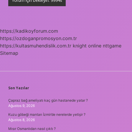
https://kadikoyforum.com
https://ozdoganpromosyon.com.tr
https://kultasmuhendislik.com.tr
knight online
nttgame
Sitemap
SIDEBAR
Son Yazılar
Çapraz bağ ameliyatı kaç gün hastanede yatar ?
Ağustos 9, 2026
Kuzu göbeği mantarı İzmir’de nerelerde yetişir ?
Ağustos 8, 2026
Mısır Osmanlıdan nasıl çıktı ?