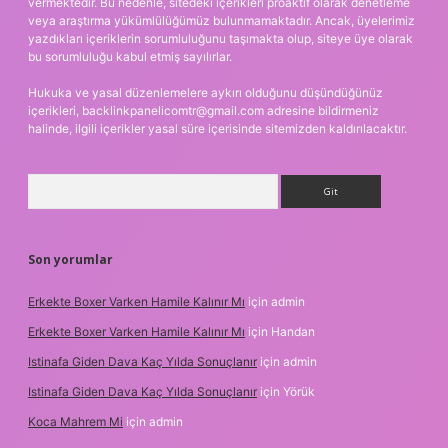
vermektedir. Bu nedenle, sitedeki içerikleri proaktif olarak denetleme
veya araştırma yükümlülüğümüz bulunmamaktadır. Ancak, üyelerimiz
yazdıkları içeriklerin sorumluluğunu taşımakta olup, siteye üye olarak
bu sorumluluğu kabul etmiş sayılırlar.
Hukuka ve yasal düzenlemelere aykırı olduğunu düşündüğünüz
içerikleri,
backlinkpanelicomtr@gmail.com
adresine bildirmeniz
halinde, ilgili içerikler yasal süre içerisinde sitemizden kaldırılacaktır.
Arama
Son yorumlar
Erkekte Boxer Varken Hamile Kalınır Mı
için
admin
Erkekte Boxer Varken Hamile Kalınır Mı
için
Handan
Istinafa Giden Dava Kaç Yılda Sonuçlanır
için
admin
Istinafa Giden Dava Kaç Yılda Sonuçlanır
için
Yörük
Koca Mahrem Mi
için
admin