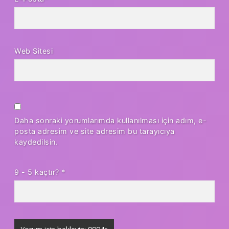
Web Sitesi
Daha sonraki yorumlarımda kullanılması için adım, e-
posta adresim ve site adresim bu tarayıcıya
kaydedilsin.
9 - 5 kaçtır?
*