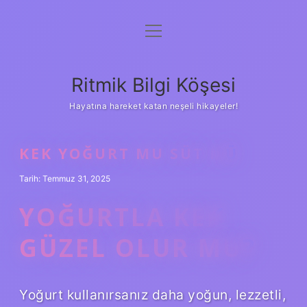
menüyü
Anasayfa
aç
Gizlilik Politikası
Ritmik Bilgi Köşesi
Yasal Uyarı
Hayatına hareket katan neşeli hikayeler!
Hakkımızda
KEK YOĞURT MU SÜT MÜ
Tarih: Temmuz 31, 2025
YOĞURTLA KEK
GÜZEL OLUR MU?
Yoğurt kullanırsanız daha yoğun, lezzetli,