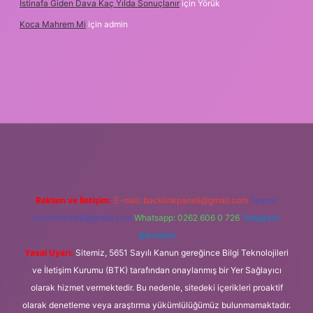
Istinafa Giden Dava Kaç Yılda Sonuçlanır
için
Yörük
Koca Mahrem Mi
için
admin
//www.tulipbet.online/
Reklam ve İletişim:
E-mail:
backlinkpaneli@gmail.com
Teams:
forumhizmeti@gmail.com
Whatsapp: 0262 606 0 726
Telegram:
@karabul
Yasal Uyarı:
Sitemiz, 5651 Sayılı Kanun gereğince Bilgi Teknolojileri
ve İletişim Kurumu (BTK) tarafından onaylanmış bir Yer Sağlayıcı
olarak hizmet vermektedir. Bu nedenle, sitedeki içerikleri proaktif
olarak denetleme veya araştırma yükümlülüğümüz bulunmamaktadır.