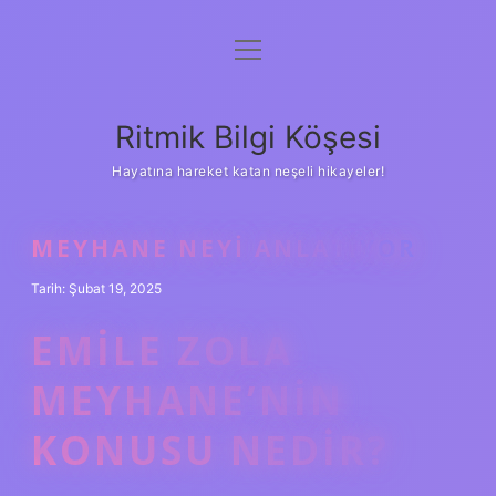
menüyü
Anasayfa
aç
Gizlilik Politikası
Ritmik Bilgi Köşesi
Yasal Uyarı
Hayatına hareket katan neşeli hikayeler!
Hakkımızda
MEYHANE NEYI ANLATIYOR
Tarih: Şubat 19, 2025
EMILE ZOLA
MEYHANE’NIN
KONUSU NEDIR?