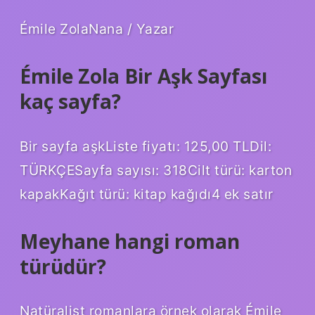
Émile ZolaNana / Yazar
Émile Zola Bir Aşk Sayfası
kaç sayfa?
Bir sayfa aşkListe fiyatı: 125,00 TLDil:
TÜRKÇESayfa sayısı: 318Cilt türü: karton
kapakKağıt türü: kitap kağıdı4 ek satır
Meyhane hangi roman
türüdür?
Natüralist romanlara örnek olarak Émile