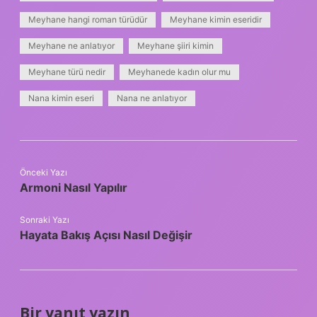
Meyhane hangi roman türüdür
Meyhane kimin eseridir
Meyhane ne anlatıyor
Meyhane şiiri kimin
Meyhane türü nedir
Meyhanede kadın olur mu
Nana kimin eseri
Nana ne anlatıyor
Önceki Yazı
Armoni Nasıl Yapılır
Sonraki Yazı
Hayata Bakış Açısı Nasıl Değişir
Bir yanıt yazın