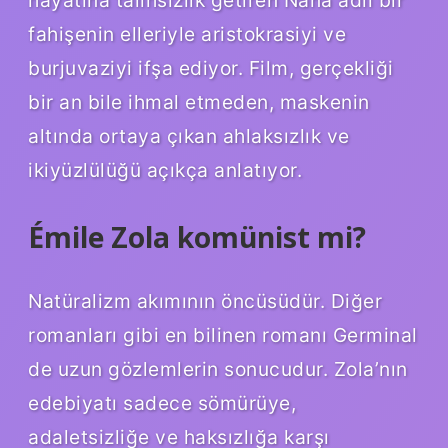
hayatına talihsizlik getiren Nana adlı bir
fahişenin elleriyle aristokrasiyi ve
burjuvaziyi ifşa ediyor. Film, gerçekliği
bir an bile ihmal etmeden, maskenin
altında ortaya çıkan ahlaksızlık ve
ikiyüzlülüğü açıkça anlatıyor.
Émile Zola komünist mi?
Natüralizm akımının öncüsüdür. Diğer
romanları gibi en bilinen romanı Germinal
de uzun gözlemlerin sonucudur. Zola’nın
edebiyatı sadece sömürüye,
adaletsizliğe ve haksızlığa karşı