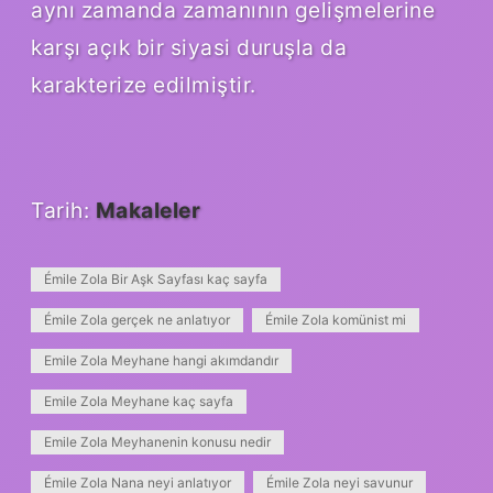
aynı zamanda zamanının gelişmelerine
karşı açık bir siyasi duruşla da
karakterize edilmiştir.
Tarih:
Makaleler
Émile Zola Bir Aşk Sayfası kaç sayfa
Émile Zola gerçek ne anlatıyor
Émile Zola komünist mi
Emile Zola Meyhane hangi akımdandır
Emile Zola Meyhane kaç sayfa
Emile Zola Meyhanenin konusu nedir
Émile Zola Nana neyi anlatıyor
Émile Zola neyi savunur