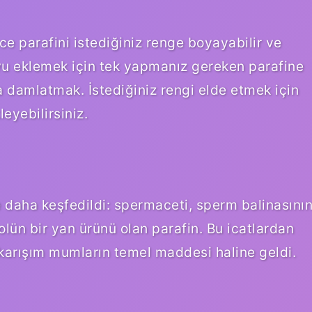
parafini istediğiniz renge boyayabilir ve
uyu eklemek için tek yapmanız gereken parafine
 damlatmak. İstediğiniz rengi elde etmek için
eyebilirsiniz.
e daha keşfedildi: spermaceti, sperm balinasını
lün bir yan ürünü olan parafin. Bu icatlardan
n karışım mumların temel maddesi haline geldi.