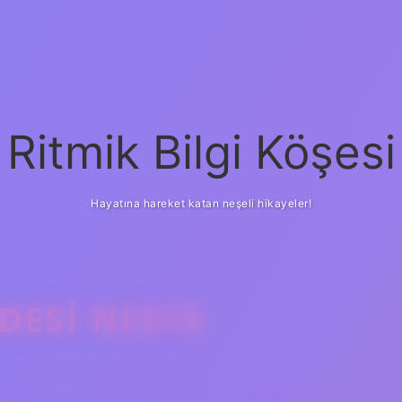
Ritmik Bilgi Köşesi
Hayatına hareket katan neşeli hikayeler!
ESI NEDIR