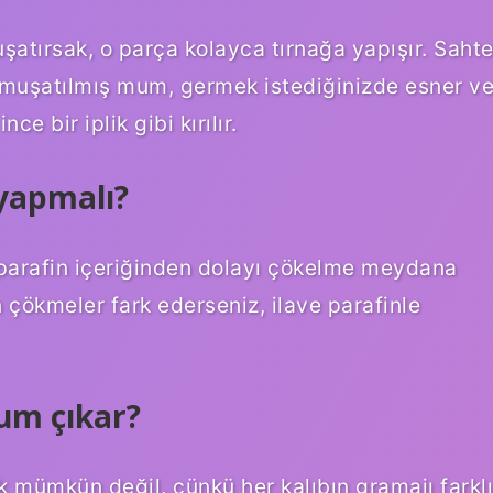
atırsak, o parça kolayca tırnağa yapışır. Saht
muşatılmış mum, germek istediğinizde esner v
ce bir iplik gibi kırılır.
yapmalı?
 parafin içeriğinden dolayı çökelme meydana
 çökmeler fark ederseniz, ilave parafinle
um çıkar?
 mümkün değil, çünkü her kalıbın gramajı farklı