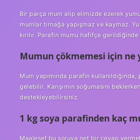
Bir parça mum alıp elimizde ezerek yumuş
mumlar tırnağa yapışmaz ve kaymaz. Yu
kırılır. Parafin mumu hafifçe gerildiğinde in
Mumun çökmemesi için ne 
Mum yapımında parafin kullanıldığında,
gelebilir. Karışımın soğumasını beklerken
destekleyebilirsiniz.
1 kg soya parafinden kaç m
Maalesef bu soruya net bir cevap vermek