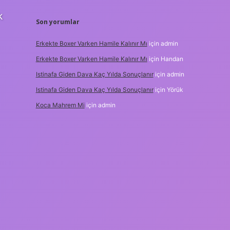
k
Son yorumlar
Erkekte Boxer Varken Hamile Kalınır Mı
için
admin
Erkekte Boxer Varken Hamile Kalınır Mı
için
Handan
Istinafa Giden Dava Kaç Yılda Sonuçlanır
için
admin
Istinafa Giden Dava Kaç Yılda Sonuçlanır
için
Yörük
Koca Mahrem Mi
için
admin