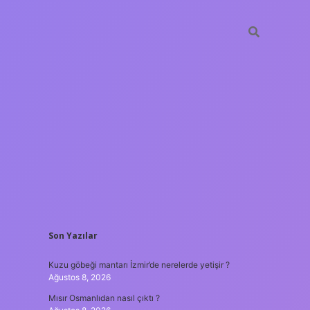
SIDEBAR
Son Yazılar
hiltonbet
https://www.tulipbet.onli
Kuzu göbeği mantarı İzmir’de nerelerde yetişir ?
Ağustos 8, 2026
Mısır Osmanlıdan nasıl çıktı ?