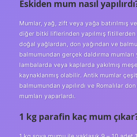
Eskiden mum nasıl yapılırdı
Mumlar, yağ, zift veya yağa batırılmış 
diğer bitki liflerinden yapılmış fitillerde
doğal yağlardan, don yağından ve balmu
balmumundan gerçek daldırma mumları ya
lambalarda veya kaplarda yakılmış meşe ve
kaynaklanmış olabilir. Antik mumlar çeşi
balmumundan yapılırdı ve Romalılar do
mumları yaparlardı.
1 kg parafin kaç mum çıkar
1 kg soya mumu ile yaklaşık 9 – 10 adet 