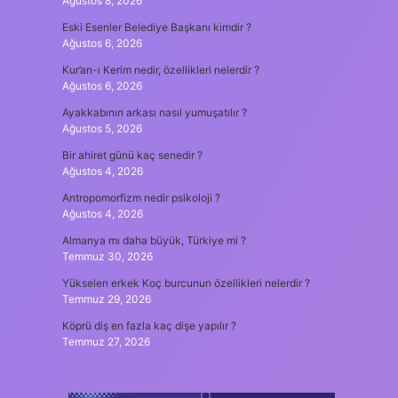
Ağustos 8, 2026
Eski Esenler Belediye Başkanı kimdir ?
Ağustos 6, 2026
Kur’an-ı Kerim nedir, özellikleri nelerdir ?
Ağustos 6, 2026
Ayakkabının arkası nasıl yumuşatılır ?
Ağustos 5, 2026
Bir ahiret günü kaç senedir ?
Ağustos 4, 2026
Antropomorfizm nedir psikoloji ?
Ağustos 4, 2026
Almanya mı daha büyük, Türkiye mi ?
Temmuz 30, 2026
Yükselen erkek Koç burcunun özellikleri nelerdir ?
Temmuz 29, 2026
Köprü diş en fazla kaç dişe yapılır ?
Temmuz 27, 2026