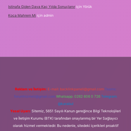
Istinafa Giden Dava Kaç Yılda Sonuçlanır
için
Yörük
Koca Mahrem Mi
için
admin
tps://www.tulipbet.online/
Reklam ve İletişim:
E-mail:
backlinkpaneli@gmail.com
Teams:
forumhizmeti@gmail.com
Whatsapp: 0262 606 0 726
Telegram:
@karabul
Yasal Uyarı:
Sitemiz, 5651 Sayılı Kanun gereğince Bilgi Teknolojileri
ve İletişim Kurumu (BTK) tarafından onaylanmış bir Yer Sağlayıcı
olarak hizmet vermektedir. Bu nedenle, sitedeki içerikleri proaktif