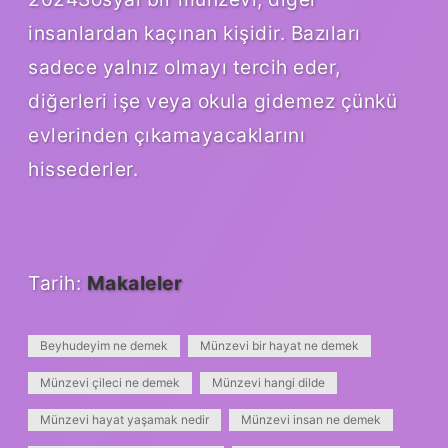
insanlardan kaçınan kişidir. Bazıları
sadece yalnız olmayı tercih eder,
diğerleri işe veya okula gidemez çünkü
evlerinden çıkamayacaklarını
hissederler.
Tarih:
Makaleler
Beyhudeyim ne demek
Münzevi bir hayat ne demek
Münzevi çileci ne demek
Münzevi hangi dilde
Münzevi hayat yaşamak nedir
Münzevi insan ne demek