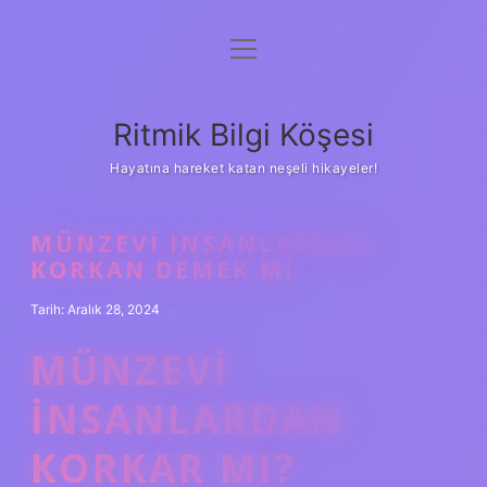
menüyü
Anasayfa
aç
Gizlilik Politikası
Ritmik Bilgi Köşesi
Yasal Uyarı
Hayatına hareket katan neşeli hikayeler!
Hakkımızda
MÜNZEVI INSANLARDAN
KORKAN DEMEK MI
Tarih: Aralık 28, 2024
MÜNZEVI
INSANLARDAN
KORKAR MI?