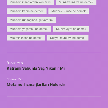
Münzevi insanlardan korkar mı
Münzevi inziva ne demek
Münzevi kadın ne demek
Münzevi kimse ne demek
Münzevi ruh taşında işe yarar mı
Münzevi yaşamak ne demek
Münzeviyat ne demek
Müzmin insan ne demek
Sosyal münzevi ne demek
Önceki Yazı
Katranlı Sabunla Saç Yıkanır Mı
Sonraki Yazı
Metamorfizma Şartları Nelerdir