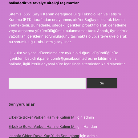
halindedir ve tavsiye niteliği taşımazlar.
Sitemiz, 5651 Sayılı Kanun gereğince Bilgi Teknolojileri ve İletişim
Kurumu (BTK) tarafından onaylanmış bir Yer Sağlayıcı olarak hizmet
vermektedir. Bu nedenle, sitedeki içerikleri proaktif olarak denetleme
veya araştırma yükümlülüğümüz bulunmamaktadır. Ancak, üyelerimiz
yazdıkları içeriklerin sorumluluğunu taşımakta olup, siteye üye olarak
bu sorumluluğu kabul etmiş sayılırlar.
Hukuka ve yasal düzenlemelere aykırı olduğunu düşündüğünüz
içerikleri,
backlinkpanelicomtr@gmail.com
adresine bildirmeniz
halinde, ilgili içerikler yasal süre içerisinde sitemizden kaldırılacaktır.
Arama
Son yorumlar
Erkekte Boxer Varken Hamile Kalınır Mı
için
admin
Erkekte Boxer Varken Hamile Kalınır Mı
için
Handan
Istinafa Giden Dava Kaç Yılda Sonuçlanır
için
admin