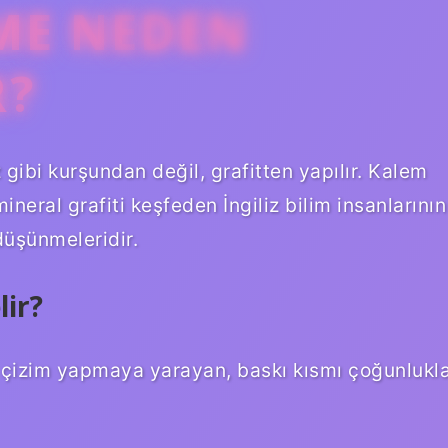
ME NEDEN
R?
 gibi kurşundan değil, grafitten yapılır. Kalem
ineral grafiti keşfeden İngiliz bilim insanlarının
düşünmeleridir.
ir?
 çizim yapmaya yarayan, baskı kısmı çoğunlukl