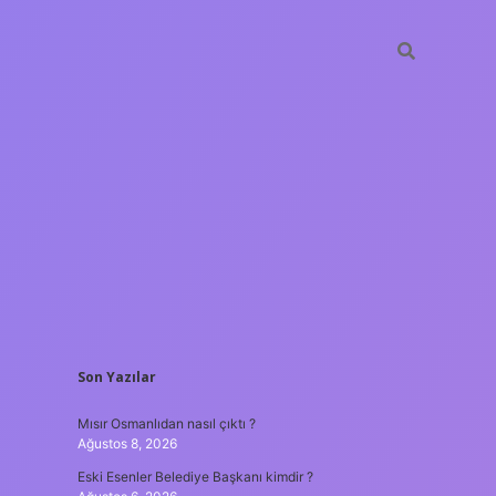
SIDEBAR
Son Yazılar
hiltonbet
https://
Mısır Osmanlıdan nasıl çıktı ?
Ağustos 8, 2026
Eski Esenler Belediye Başkanı kimdir ?