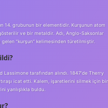
un 14. grubunun bir elementidir. Kurşunun atom
sterilir ve bir metaldir. Adı, Anglo-Saksonlar
 gelen “kurşun” kelimesinden türetilmiştir.
ldi?
rd Lassimone tarafından alındı. 1847’de Therry
raşı icat etti. Kalem, işaretlerini silmek için bi
ini yanlışlıkla buldu.
ur?