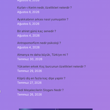
Ağustos 6, 2026
Kur’an-ı Kerim nedir, özellikleri nelerdir ?
Ağustos 6, 2026
Ayakkabının arkası nasıl yumuşatılır ?
Ağustos 5, 2026
Bir ahiret günü kaç senedir ?
Ağustos 4, 2026
Antropomorfizm nedir psikoloji ?
Ağustos 4, 2026
Almanya mı daha büyük, Türkiye mi ?
Temmuz 30, 2026
Yükselen erkek Koç burcunun özellikleri nelerdir ?
Temmuz 29, 2026
Köprü diş en fazla kaç dişe yapılır ?
Temmuz 27, 2026
a
Yedi Meşalecilerin Sloganı Nedir ?
Temmuz 26, 2026