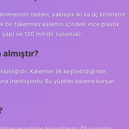
nmesinin nedeni, yaklaşık iki ila üç kilometre
ik bir tükenmez kalemin içindeki ince plastik
 çap) ve 120 mm’dir (uzunluk).
 almıştır?
ikliğidir. Kalemler ilk keşfedildiğinde,
uğuna inanılıyordu. Bu yüzden kaleme kurşun
?
kiler genellikle hissedilmez. Öte yandan,