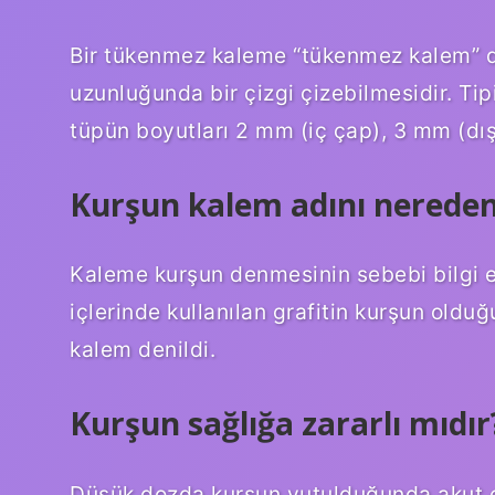
Bir tükenmez kaleme “tükenmez kalem” de
uzunluğunda bir çizgi çizebilmesidir. Tip
tüpün boyutları 2 mm (iç çap), 3 mm (dış
Kurşun kalem adını nereden
Kaleme kurşun denmesinin sebebi bilgi eks
içlerinde kullanılan grafitin kurşun old
kalem denildi.
Kurşun sağlığa zararlı mıdır
Düşük dozda kurşun yutulduğunda akut et