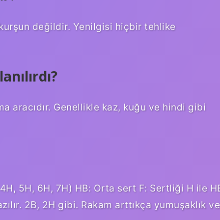
rşun değildir. Yenilgisi hiçbir tehlike
anılırdı?
 aracıdır. Genellikle kaz, kuğu ve hindi gibi
 4H, 5H, 6H, 7H) HB: Orta sert F: Sertliği H ile H
zılır. 2B, 2H gibi. Rakam arttıkça yumuşaklık ve