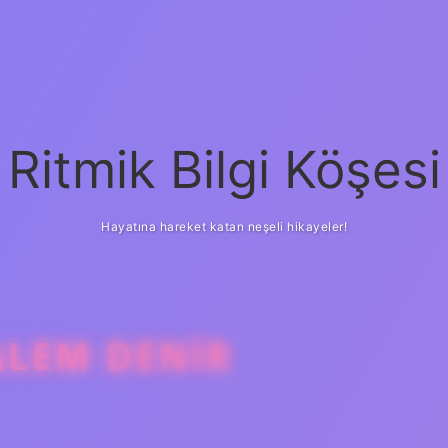
Ritmik Bilgi Köşesi
Hayatına hareket katan neşeli hikayeler!
ALEM DENIR