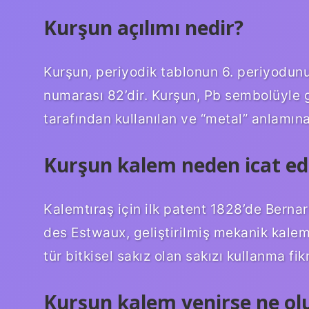
Kurşun açılımı nedir?
Kurşun, periyodik tablonun 6. periyodun
numarası 82’dir. Kurşun, Pb sembolüyle gö
tarafından kullanılan ve “metal” anlamına
Kurşun kalem neden icat edi
Kalemtıraş için ilk patent 1828’de Berna
des Estwaux, geliştirilmiş mekanik kalemtı
tür bitkisel sakız olan sakızı kullanma fikr
Kurşun kalem yenirse ne ol