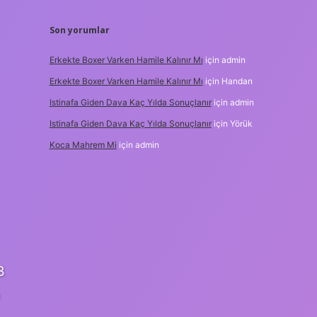
Son yorumlar
Erkekte Boxer Varken Hamile Kalınır Mı
için
admin
Erkekte Boxer Varken Hamile Kalınır Mı
için
Handan
Istinafa Giden Dava Kaç Yılda Sonuçlanır
için
admin
Istinafa Giden Dava Kaç Yılda Sonuçlanır
için
Yörük
Koca Mahrem Mi
için
admin
B