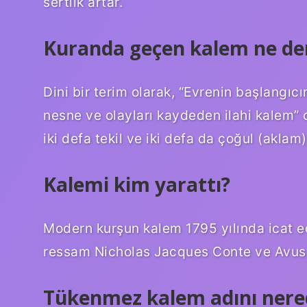
sertlik artar.
Kuranda geçen kalem ne d
Dini bir terim olarak, “Evrenin başlangı
nesne ve olayları kaydeden ilahi kalem” o
iki defa tekil ve iki defa da çoğul (aklam
Kalemi kim yarattı?
Modern kurşun kalem 1795 yılında icat ed
ressam Nicholas Jacques Conte ve Avustu
Tükenmez kalem adını nered