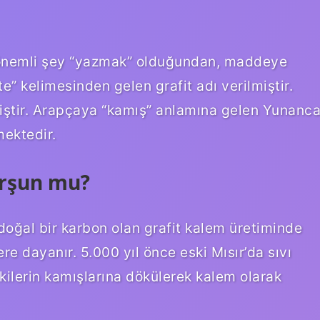
 önemli şey “yazmak” olduğundan, maddeye
” kelimesinden gelen grafit adı verilmiştir.
iştir. Arapçaya “kamış” anlamına gelen Yunanc
ektedir.
urşun mu?
 doğal bir karbon olan grafit kalem üretiminde
ere dayanır. 5.000 yıl önce eski Mısır’da sıvı
kilerin kamışlarına dökülerek kalem olarak