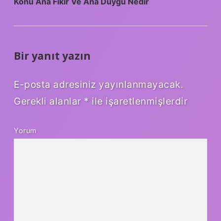
Konu Ana Fikir Ve Ana Duygu Nedir
Bir yanıt yazın
E-posta adresiniz yayınlanmayacak.
Gerekli alanlar
*
ile işaretlenmişlerdir
Yorum