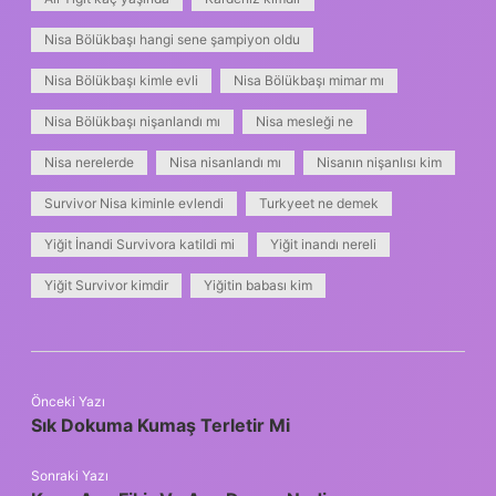
Nisa Bölükbaşı hangi sene şampiyon oldu
Nisa Bölükbaşı kimle evli
Nisa Bölükbaşı mimar mı
Nisa Bölükbaşı nişanlandı mı
Nisa mesleği ne
Nisa nerelerde
Nisa nisanlandı mı
Nisanın nişanlısı kim
Survivor Nisa kiminle evlendi
Turkyeet ne demek
Yiğit İnandi Survivora katildi mi
Yiğit inandı nereli
Yiğit Survivor kimdir
Yiğitin babası kim
Önceki Yazı
Sık Dokuma Kumaş Terletir Mi
Sonraki Yazı