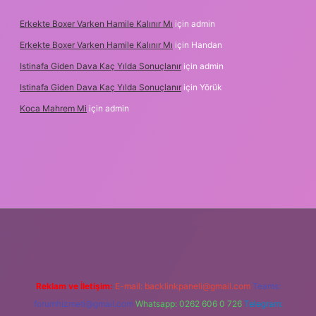
Erkekte Boxer Varken Hamile Kalınır Mı
için
admin
Erkekte Boxer Varken Hamile Kalınır Mı
için
Handan
Istinafa Giden Dava Kaç Yılda Sonuçlanır
için
admin
Istinafa Giden Dava Kaç Yılda Sonuçlanır
için
Yörük
Koca Mahrem Mi
için
admin
.tulipbet.online/
Reklam ve İletişim:
E-mail:
backlinkpaneli@gmail.com
Teams:
forumhizmeti@gmail.com
Whatsapp: 0262 606 0 726
Telegram: