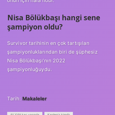
onun için hala hobi.
Nisa Bölükbaşı hangi sene
şampiyon oldu?
Survivor tarihinin en çok tartışılan
şampiyonluklarından biri de şüphesiz
Nisa Bölükbaşı’nın 2022
şampiyonluğuydu.
Tarih:
Makaleler
Ali Yiğit kaç yaşında
Kardeniz kimdir