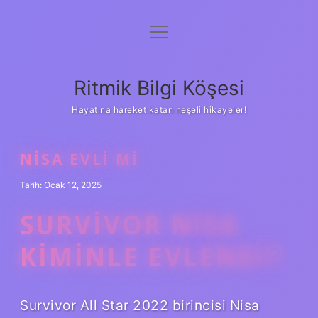
menüyü
Anasayfa
aç
Gizlilik Politikası
Ritmik Bilgi Köşesi
Yasal Uyarı
Hayatına hareket katan neşeli hikayeler!
Hakkımızda
NISA EVLI MI
Tarih: Ocak 12, 2025
SURVIVOR NISA
KIMINLE EVLENDI?
Survivor All Star 2022 birincisi Nisa