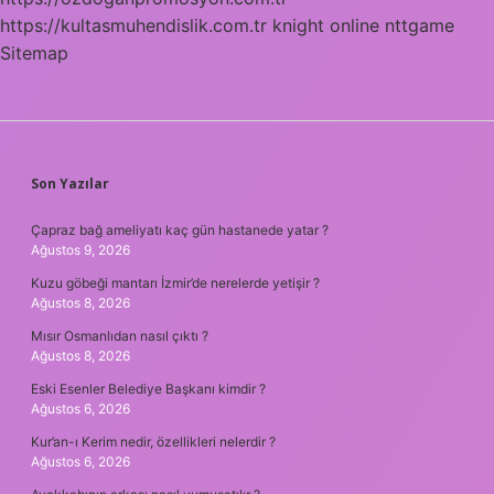
https://kultasmuhendislik.com.tr
knight online
nttgame
Sitemap
SIDEBAR
Son Yazılar
Çapraz bağ ameliyatı kaç gün hastanede yatar ?
Ağustos 9, 2026
Kuzu göbeği mantarı İzmir’de nerelerde yetişir ?
Ağustos 8, 2026
Mısır Osmanlıdan nasıl çıktı ?
Ağustos 8, 2026
Eski Esenler Belediye Başkanı kimdir ?
Ağustos 6, 2026
Kur’an-ı Kerim nedir, özellikleri nelerdir ?
Ağustos 6, 2026