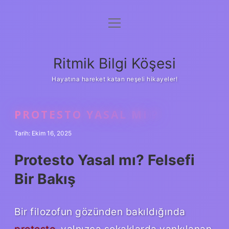
menüyü
Anasayfa
aç
Gizlilik Politikası
Ritmik Bilgi Köşesi
Yasal Uyarı
Hayatına hareket katan neşeli hikayeler!
Hakkımızda
PROTESTO YASAL MI ?
Tarih: Ekim 16, 2025
Protesto Yasal mı? Felsefi
Bir Bakış
Bir filozofun gözünden bakıldığında
protesto
, yalnızca sokaklarda yankılanan