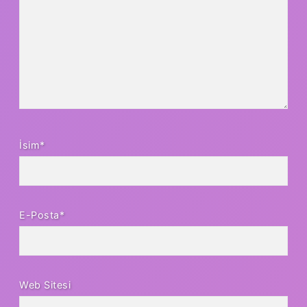
İsim*
E-Posta*
Web Sitesi