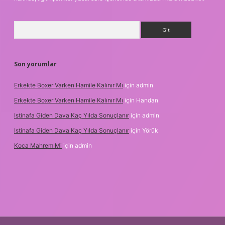
Arama
Son yorumlar
Erkekte Boxer Varken Hamile Kalınır Mı
için
admin
Erkekte Boxer Varken Hamile Kalınır Mı
için
Handan
Istinafa Giden Dava Kaç Yılda Sonuçlanır
için
admin
Istinafa Giden Dava Kaç Yılda Sonuçlanır
için
Yörük
Koca Mahrem Mi
için
admin
ps://www.tulipbet.online/