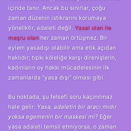
içinde tanır. Ancak bu sınırlar, çoğu
zaman düzenin istikrarını korumaya
yöneliktir, adaleti değil.
Yasal olan ile
meşru olan
her zaman örtüşmez. Bir
eylem yasadışı olabilir ama etik açıdan
haklıdır; tıpkı köleliğe karşı direnişlerin,
kadınların oy hakkı mücadelesinin ilk
zamanlarda “yasa dışı” olması gibi.
Bu noktada, şu felsefi soru kaçınılmaz
hale gelir:
Yasa, adaletin bir aracı mıdır
yoksa egemenin bir maskesi mi?
Eğer
yasa adaleti temsil etmiyorsa, o zaman