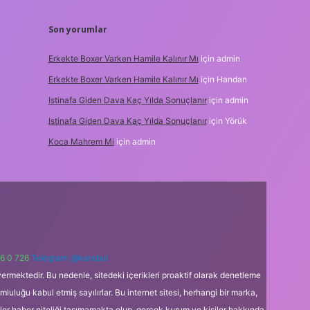
Son yorumlar
Erkekte Boxer Varken Hamile Kalınır Mı
için
admin
Erkekte Boxer Varken Hamile Kalınır Mı
için
Handan
Istinafa Giden Dava Kaç Yılda Sonuçlanır
için
admin
Istinafa Giden Dava Kaç Yılda Sonuçlanır
için
Yörük
Koca Mahrem Mi
için
admin
6 0 726
Telegram: @karabul
ermektedir. Bu nedenle, sitedeki içerikleri proaktif olarak denetleme
uğu kabul etmiş sayılırlar. Bu internet sitesi, herhangi bir marka,
kler haber niteliği taşımamakta olup, gerçek kurum ve kişiler hakkında