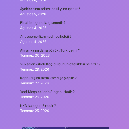
Ağustos 6, 2026
Ayakkabının arkası nasıl yumuşatılır ?
Ağustos 5, 2026
Bir ahiret günü kaç senedir ?
Ağustos 4, 2026
Antropomorfizm nedir psikoloji ?
Ağustos 4, 2026
Almanya mı daha büyük, Türkiye mi ?
Temmuz 30, 2026
Yükselen erkek Koç burcunun özellikleri nelerdir ?
Temmuz 29, 2026
Köprü diş en fazla kaç dişe yapılır ?
Temmuz 27, 2026
Yedi Meşalecilerin Sloganı Nedir ?
Temmuz 26, 2026
KKD kategori 2 nedir ?
Temmuz 25, 2026