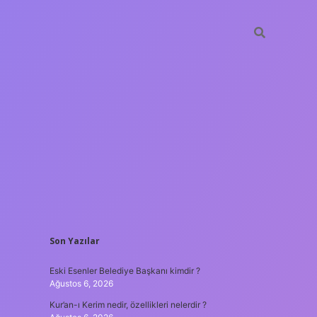
SIDEBAR
Son Yazılar
hiltonbet
https://www.tulipbet.online/
Eski Esenler Belediye Başkanı kimdir ?
Ağustos 6, 2026
Kur’an-ı Kerim nedir, özellikleri nelerdir ?