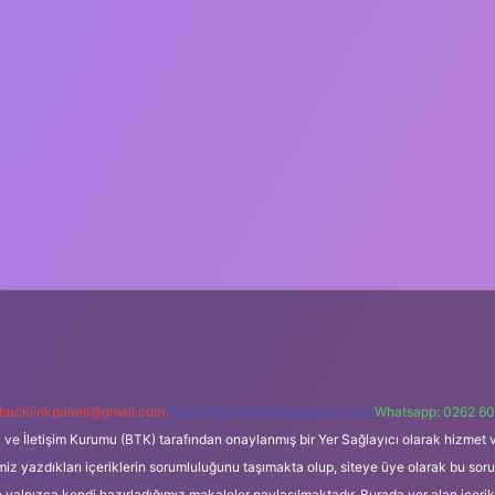
backlinkpaneli@gmail.com
Teams:
forumhizmeti@gmail.com
Whatsapp: 0262 60
i ve İletişim Kurumu (BTK) tarafından onaylanmış bir Yer Sağlayıcı olarak hizmet v
azdıkları içeriklerin sorumluluğunu taşımakta olup, siteye üye olarak bu sorumlul
e yalnızca kendi hazırladığımız makaleler paylaşılmaktadır. Burada yer alan içeri