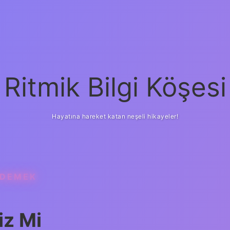
Ritmik Bilgi Köşesi
Hayatına hareket katan neşeli hikayeler!
 DEMEK
iz Mi