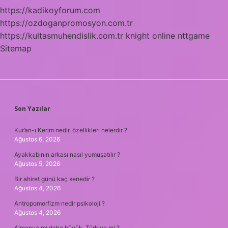
https://kadikoyforum.com
https://ozdoganpromosyon.com.tr
https://kultasmuhendislik.com.tr
knight online
nttgame
Sitemap
SIDEBAR
Son Yazılar
Kur’an-ı Kerim nedir, özellikleri nelerdir ?
Ağustos 6, 2026
Ayakkabının arkası nasıl yumuşatılır ?
Ağustos 5, 2026
Bir ahiret günü kaç senedir ?
Ağustos 4, 2026
Antropomorfizm nedir psikoloji ?
Ağustos 4, 2026
Almanya mı daha büyük, Türkiye mi ?