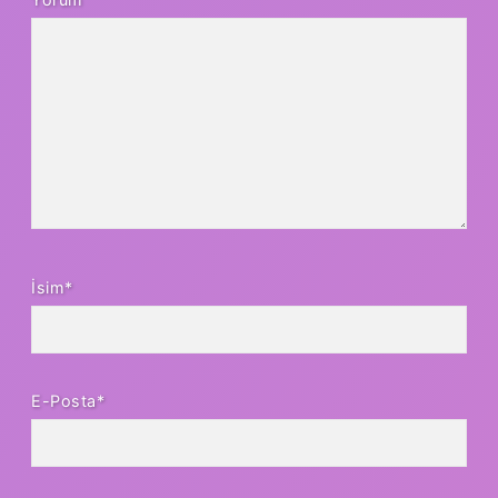
İsim*
E-Posta*