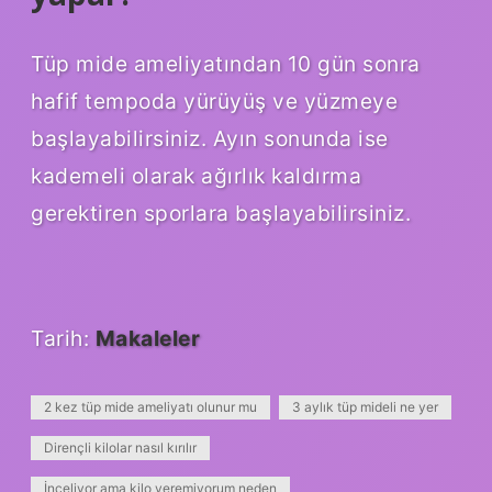
Tüp mide ameliyatından 10 gün sonra
hafif tempoda yürüyüş ve yüzmeye
başlayabilirsiniz. Ayın sonunda ise
kademeli olarak ağırlık kaldırma
gerektiren sporlara başlayabilirsiniz.
Tarih:
Makaleler
2 kez tüp mide ameliyatı olunur mu
3 aylık tüp mideli ne yer
Dirençli kilolar nasıl kırılır
İnceliyor ama kilo veremiyorum neden