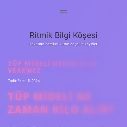
menüyü
Anasayfa
aç
Gizlilik Politikası
Ritmik Bilgi Köşesi
Yasal Uyarı
Hayatına hareket katan neşeli hikayeler!
Hakkımızda
TÜP MIDELI NEDEN KILO
VEREMEZ
Tarih: Ekim 15, 2024
TÜP MIDELI NE
ZAMAN KILO ALIR?