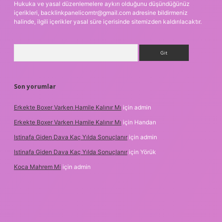
Hukuka ve yasal düzenlemelere aykırı olduğunu düşündüğünüz
içerikleri,
backlinkpanelicomtr@gmail.com
adresine bildirmeniz
halinde, ilgili içerikler yasal süre içerisinde sitemizden kaldırılacaktır.
Arama
Son yorumlar
Erkekte Boxer Varken Hamile Kalınır Mı
için
admin
Erkekte Boxer Varken Hamile Kalınır Mı
için
Handan
Istinafa Giden Dava Kaç Yılda Sonuçlanır
için
admin
Istinafa Giden Dava Kaç Yılda Sonuçlanır
için
Yörük
Koca Mahrem Mi
için
admin