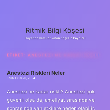
menüyü
Anasayfa
aç
Gizlilik Politikası
Ritmik Bilgi Köşesi
Yasal Uyarı
Hayatına hareket katan neşeli hikayeler!
Hakkımızda
ETIKET:
ANESTEZI NE KADAR RISKLI
Anestezi Riskleri Neler
Tarih: Ekim 20, 2024
Anestezi ne kadar riskli? Anestezi çok
güvenli olsa da, ameliyat sırasında ve
sonrasında yan etkilere neden olabilir.