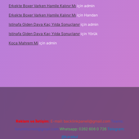
Erkekte Boxer Varken Hamile Kalınır Mı
için
admin
Erkekte Boxer Varken Hamile Kalınır Mı
için
Handan
Istinafa Giden Dava Kaç Yılda Sonuçlanır
için
admin
Istinafa Giden Dava Kaç Yılda Sonuçlanır
için
Yörük
Koca Mahrem Mi
için
admin
.online/
Reklam ve İletişim:
E-mail:
backlinkpaneli@gmail.com
Teams:
forumhizmeti@gmail.com
Whatsapp: 0262 606 0 726
Telegram:
@karabul