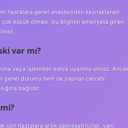
tüm hastalara genel anesteziden kaynaklanan
in çok küçük olması, bu bilginin ameliyata giren
elmez.
ki var mı?
yanma veya işlemden sonra uyanma olmaz. Anca
ın genel durumu hem de yapılan cerrahi
ığına bağlıdır.
 mi?
için hastalara artık sakinleştiriciler, yani