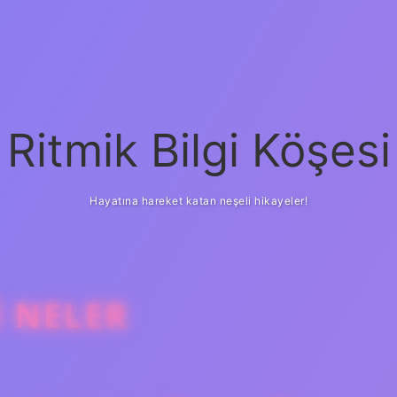
Ritmik Bilgi Köşesi
Hayatına hareket katan neşeli hikayeler!
I NELER