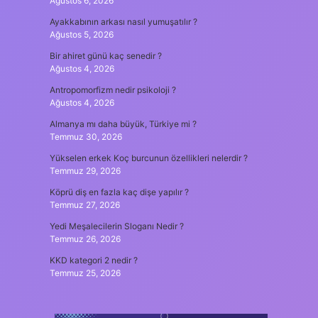
Ağustos 6, 2026
Ayakkabının arkası nasıl yumuşatılır ?
Ağustos 5, 2026
Bir ahiret günü kaç senedir ?
Ağustos 4, 2026
Antropomorfizm nedir psikoloji ?
Ağustos 4, 2026
Almanya mı daha büyük, Türkiye mi ?
Temmuz 30, 2026
Yükselen erkek Koç burcunun özellikleri nelerdir ?
Temmuz 29, 2026
Köprü diş en fazla kaç dişe yapılır ?
Temmuz 27, 2026
Yedi Meşalecilerin Sloganı Nedir ?
Temmuz 26, 2026
KKD kategori 2 nedir ?
Temmuz 25, 2026