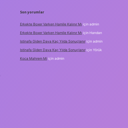
Son yorumlar
Erkekte Boxer Varken Hamile Kalınır Mı
için
admin
Erkekte Boxer Varken Hamile Kalınır Mı
için
Handan
Istinafa Giden Dava Kaç Yılda Sonuçlanır
için
admin
Istinafa Giden Dava Kaç Yılda Sonuçlanır
için
Yörük
Koca Mahrem Mi
için
admin
.