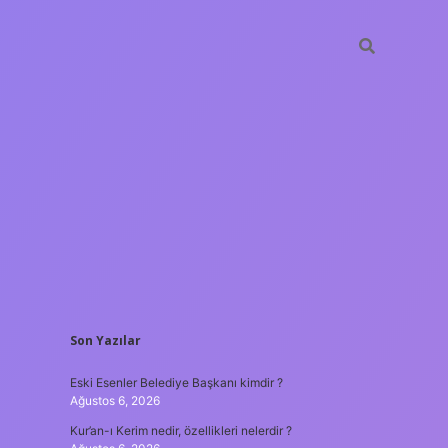
SIDEBAR
Son Yazılar
hiltonbet
https:
Eski Esenler Belediye Başkanı kimdir ?
Ağustos 6, 2026
Kur’an-ı Kerim nedir, özellikleri nelerdir ?