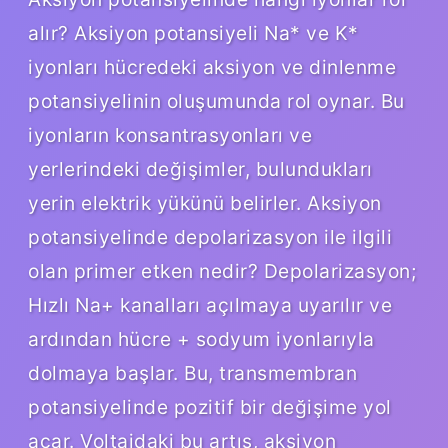
alır? Aksiyon potansiyeli Na* ve K*
iyonları hücredeki aksiyon ve dinlenme
potansiyelinin oluşumunda rol oynar. Bu
iyonların konsantrasyonları ve
yerlerindeki değişimler, bulundukları
yerin elektrik yükünü belirler. Aksiyon
potansiyelinde depolarizasyon ile ilgili
olan primer etken nedir? Depolarizasyon;
Hızlı Na+ kanalları açılmaya uyarılır ve
ardından hücre + sodyum iyonlarıyla
dolmaya başlar. Bu, transmembran
potansiyelinde pozitif bir değişime yol
açar. Voltajdaki bu artış, aksiyon