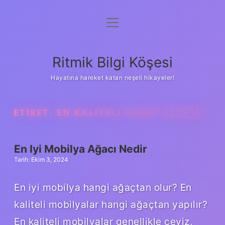
menüyü
Anasayfa
aç
Gizlilik Politikası
Ritmik Bilgi Köşesi
Yasal Uyarı
Hayatına hareket katan neşeli hikayeler!
Hakkımızda
ETIKET:
EN KALITELI AHŞAP HANGISI
En Iyi Mobilya Ağacı Nedir
Tarih: Ekim 3, 2024
En iyi mobilya hangi ağaçtan olur? En
kaliteli mobilyalar hangi ağaçtan yapılır?
En kaliteli mobilyalar genellikle ceviz,