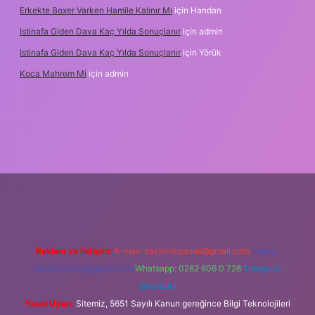
Erkekte Boxer Varken Hamile Kalınır Mı
için
Handan
Istinafa Giden Dava Kaç Yılda Sonuçlanır
için
admin
Istinafa Giden Dava Kaç Yılda Sonuçlanır
için
Yörük
Koca Mahrem Mi
için
admin
.online/
Reklam ve İletişim:
E-mail:
backlinkpaneli@gmail.com
Teams:
forumhizmeti@gmail.com
Whatsapp: 0262 606 0 726
Telegram:
@karabul
Yasal Uyarı:
Sitemiz, 5651 Sayılı Kanun gereğince Bilgi Teknolojileri