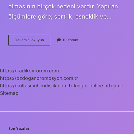
olmasının birçok nedeni vardır. Yapılan
ölçümlere göre; sertlik, esneklik ve…
En
Devamını okuyun
10 Yorum
Iyi
Mobilya
Ağacı
Nedir
https://kadikoyforum.com
https://ozdoganpromosyon.com.tr
https://kultasmuhendislik.com.tr
knight online
nttgame
Sitemap
SIDEBAR
Son Yazılar