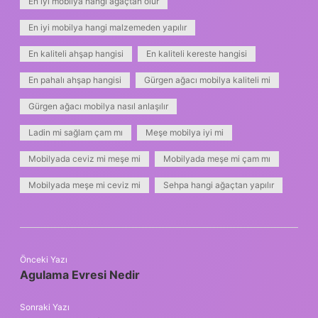
En iyi mobilya hangi ağaçtan olur
En iyi mobilya hangi malzemeden yapılır
En kaliteli ahşap hangisi
En kaliteli kereste hangisi
En pahalı ahşap hangisi
Gürgen ağacı mobilya kaliteli mi
Gürgen ağacı mobilya nasıl anlaşılır
Ladin mi sağlam çam mı
Meşe mobilya iyi mi
Mobilyada ceviz mi meşe mi
Mobilyada meşe mi çam mı
Mobilyada meşe mi ceviz mi
Sehpa hangi ağaçtan yapılır
Önceki Yazı
Agulama Evresi Nedir
Sonraki Yazı