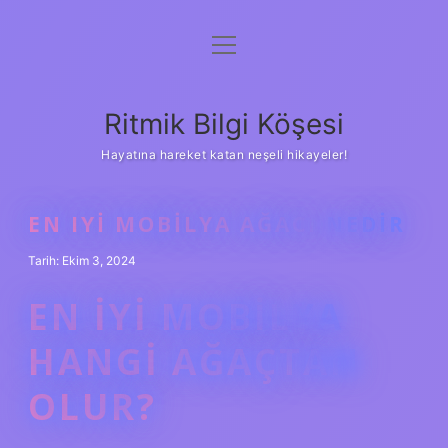
menüyü
Anasayfa
aç
Gizlilik Politikası
Ritmik Bilgi Köşesi
Yasal Uyarı
Hayatına hareket katan neşeli hikayeler!
Hakkımızda
EN IYI MOBILYA AĞACI NEDIR
Tarih: Ekim 3, 2024
EN IYI MOBILYA
HANGI AĞAÇTAN
OLUR?