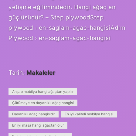
yetişme eğilimindedir. Hangi ağaç en
güçlüsüdür? – Step plywoodStep
plywood › en-saglam-agac-hangisiAdım
Plywood › en-saglam-agac-hangisi
Tarih:
Makaleler
Ahşap mobilya hangi ağaçtan yapılır
Çürümeye en dayanıklı ağaç hangisi
Dayanıklı ağaç hangisidir
En iyi kaliteli mobilya hangisi
En iyi masa hangi ağaçtan olur