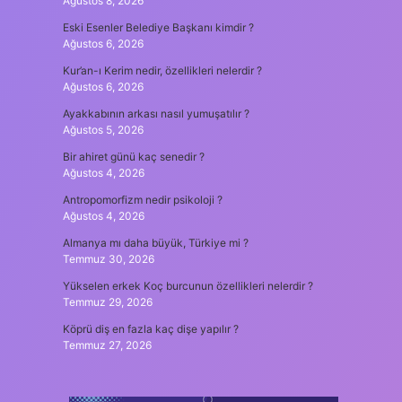
Ağustos 8, 2026
Eski Esenler Belediye Başkanı kimdir ?
Ağustos 6, 2026
Kur’an-ı Kerim nedir, özellikleri nelerdir ?
Ağustos 6, 2026
Ayakkabının arkası nasıl yumuşatılır ?
Ağustos 5, 2026
Bir ahiret günü kaç senedir ?
Ağustos 4, 2026
Antropomorfizm nedir psikoloji ?
Ağustos 4, 2026
Almanya mı daha büyük, Türkiye mi ?
Temmuz 30, 2026
Yükselen erkek Koç burcunun özellikleri nelerdir ?
Temmuz 29, 2026
Köprü diş en fazla kaç dişe yapılır ?
Temmuz 27, 2026