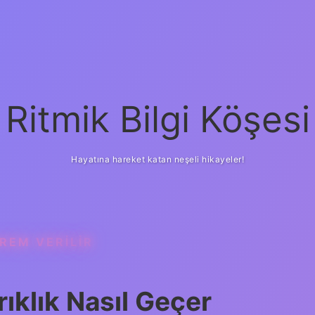
Ritmik Bilgi Köşesi
Hayatına hareket katan neşeli hikayeler!
REM VERILIR
ıklık Nasıl Geçer