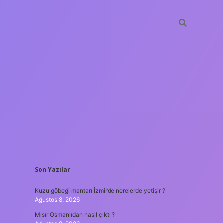
SIDEBAR
Son Yazılar
hiltonbet
https://www.tulipbet.online/
Kuzu göbeği mantarı İzmir’de nerelerde yetişir ?
Ağustos 8, 2026
Mısır Osmanlıdan nasıl çıktı ?