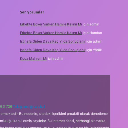
Son yorumlar
Erkekte Boxer Varken Hamile Kalınır Mı
için
admin
Erkekte Boxer Varken Hamile Kalınır Mı
için
Handan
Istinafa Giden Dava Kaç Yılda Sonuçlanır
için
admin
Istinafa Giden Dava Kaç Yılda Sonuçlanır
için
Yörük
Koca Mahrem Mi
için
admin
6 0 726
Telegram: @karabul
ermektedir. Bu nedenle, sitedeki içerikleri proaktif olarak denetleme
uğu kabul etmiş sayılırlar. Bu internet sitesi, herhangi bir marka,
kler haber niteliği taşımamakta olup, gerçek kurum ve kişiler hakkında