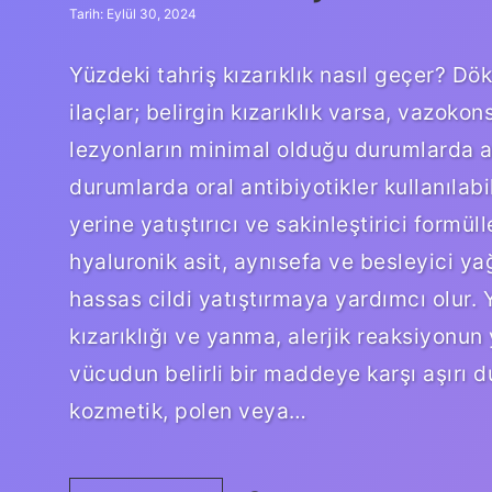
Tarih: Eylül 30, 2024
Yüzdeki tahriş kızarıklık nasıl geçer? Dö
ilaçlar; belirgin kızarıklık varsa, vazokonstr
lezyonların minimal olduğu durumlarda an
durumlarda oral antibiyotikler kullanılabili
yerine yatıştırıcı ve sakinleştirici formüll
hyaluronik asit, aynısefa ve besleyici yağ
hassas cildi yatıştırmaya yardımcı olur
kızarıklığı ve yanma, alerjik reaksiyonun y
vücudun belirli bir maddeye karşı aşırı du
kozmetik, polen veya…