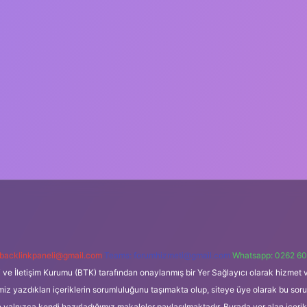
backlinkpaneli@gmail.com
Teams:
forumhizmeti@gmail.com
Whatsapp: 0262 60
i ve İletişim Kurumu (BTK) tarafından onaylanmış bir Yer Sağlayıcı olarak hizmet v
azdıkları içeriklerin sorumluluğunu taşımakta olup, siteye üye olarak bu sorumlul
e yalnızca kendi hazırladığımız makaleler paylaşılmaktadır. Burada yer alan içeri