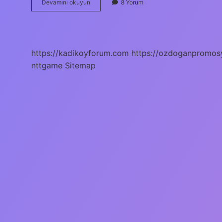
Yüzde
Devamını okuyun
8 Yorum
Tahriş
Ve
Kızarıklık
Nasıl
Geçer
https://kadikoyforum.com
https://ozdoganpromos
nttgame
Sitemap