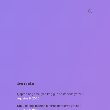
SIDEBAR
Son Yazılar
hiltonbet
https://www.tulipbet.onlin
Çapraz bağ ameliyatı kaç gün hastanede yatar ?
Ağustos 9, 2026
Kuzu göbeği mantarı İzmir’de nerelerde yetişir ?