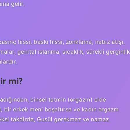
na gelir.
basınç hissi, baskı hissi, zonklama, nabız atışı,
alar, genital ıslanma, sıcaklık, sürekli gerginlik
ardır.
ir mi?
dığından, cinsel tatmin (orgazm) elde
ni, bir erkek meni boşaltırsa ve kadın orgazm
 Aksi takdirde, Gusül gerekmez ve namaz