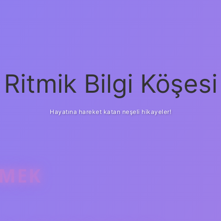
Ritmik Bilgi Köşesi
Hayatına hareket katan neşeli hikayeler!
EMEK