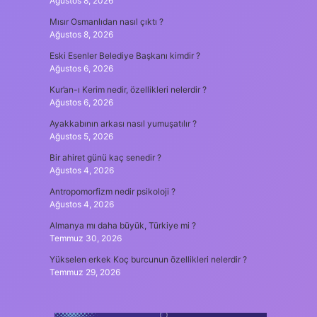
Ağustos 8, 2026
Mısır Osmanlıdan nasıl çıktı ?
Ağustos 8, 2026
Eski Esenler Belediye Başkanı kimdir ?
Ağustos 6, 2026
Kur’an-ı Kerim nedir, özellikleri nelerdir ?
Ağustos 6, 2026
Ayakkabının arkası nasıl yumuşatılır ?
Ağustos 5, 2026
Bir ahiret günü kaç senedir ?
Ağustos 4, 2026
Antropomorfizm nedir psikoloji ?
Ağustos 4, 2026
Almanya mı daha büyük, Türkiye mi ?
Temmuz 30, 2026
Yükselen erkek Koç burcunun özellikleri nelerdir ?
Temmuz 29, 2026