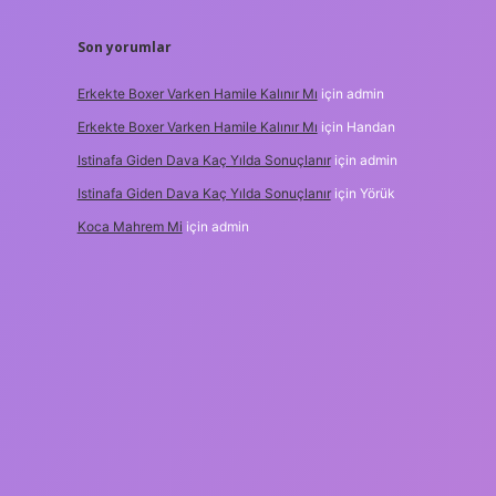
Son yorumlar
Erkekte Boxer Varken Hamile Kalınır Mı
için
admin
Erkekte Boxer Varken Hamile Kalınır Mı
için
Handan
Istinafa Giden Dava Kaç Yılda Sonuçlanır
için
admin
Istinafa Giden Dava Kaç Yılda Sonuçlanır
için
Yörük
Koca Mahrem Mi
için
admin