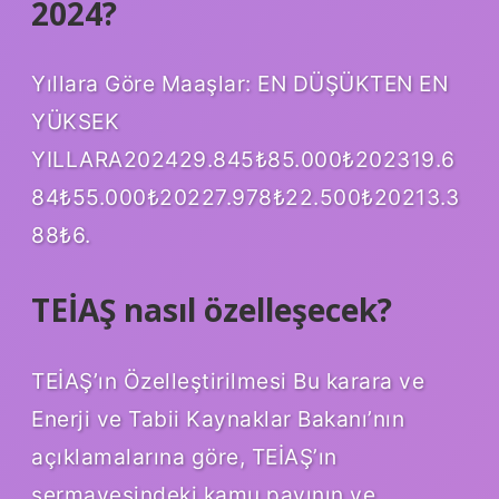
2024?
Yıllara Göre Maaşlar: EN DÜŞÜKTEN EN
YÜKSEK
YILLARA202429.845₺85.000₺202319.6
84₺55.000₺20227.978₺22.500₺20213.3
88₺6.
TEİAŞ nasıl özelleşecek?
TEİAŞ’ın Özelleştirilmesi Bu karara ve
Enerji ve Tabii Kaynaklar Bakanı’nın
açıklamalarına göre, TEİAŞ’ın
sermayesindeki kamu payının ve