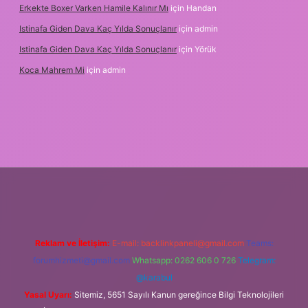
Erkekte Boxer Varken Hamile Kalınır Mı
için
Handan
Istinafa Giden Dava Kaç Yılda Sonuçlanır
için
admin
Istinafa Giden Dava Kaç Yılda Sonuçlanır
için
Yörük
Koca Mahrem Mi
için
admin
ulipbet.online/
Reklam ve İletişim:
E-mail:
backlinkpaneli@gmail.com
Teams:
forumhizmeti@gmail.com
Whatsapp: 0262 606 0 726
Telegram:
@karabul
Yasal Uyarı:
Sitemiz, 5651 Sayılı Kanun gereğince Bilgi Teknolojileri