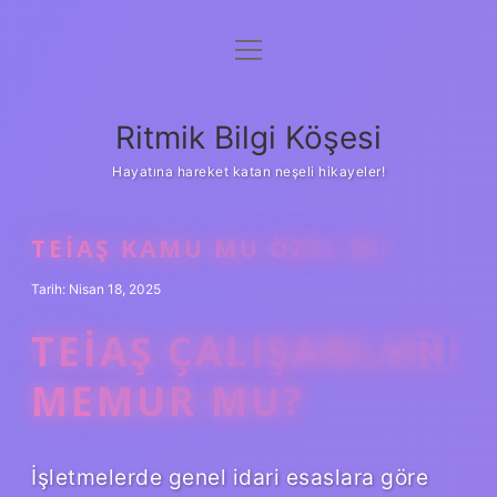
menüyü
Anasayfa
aç
Gizlilik Politikası
Ritmik Bilgi Köşesi
Yasal Uyarı
Hayatına hareket katan neşeli hikayeler!
Hakkımızda
TEIAŞ KAMU MU ÖZEL MI
Tarih: Nisan 18, 2025
TEİAŞ ÇALIŞANLARI
MEMUR MU?
İşletmelerde genel idari esaslara göre