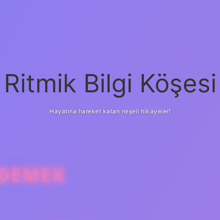
Ritmik Bilgi Köşesi
Hayatına hareket katan neşeli hikayeler!
 DEMEK