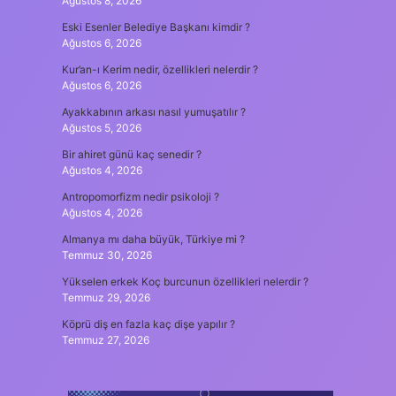
Ağustos 8, 2026
Eski Esenler Belediye Başkanı kimdir ?
Ağustos 6, 2026
Kur’an-ı Kerim nedir, özellikleri nelerdir ?
Ağustos 6, 2026
Ayakkabının arkası nasıl yumuşatılır ?
Ağustos 5, 2026
Bir ahiret günü kaç senedir ?
Ağustos 4, 2026
Antropomorfizm nedir psikoloji ?
Ağustos 4, 2026
Almanya mı daha büyük, Türkiye mi ?
Temmuz 30, 2026
Yükselen erkek Koç burcunun özellikleri nelerdir ?
Temmuz 29, 2026
Köprü diş en fazla kaç dişe yapılır ?
Temmuz 27, 2026