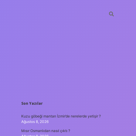
SIDEBAR
Son Yazılar
hiltonbet
https:
Kuzu göbeği mantarı İzmir’de nerelerde yetişir ?
Ağustos 8, 2026
Mısır Osmanlıdan nasıl çıktı ?