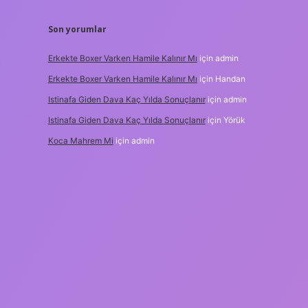
Son yorumlar
Erkekte Boxer Varken Hamile Kalınır Mı
için
admin
Erkekte Boxer Varken Hamile Kalınır Mı
için
Handan
Istinafa Giden Dava Kaç Yılda Sonuçlanır
için
admin
Istinafa Giden Dava Kaç Yılda Sonuçlanır
için
Yörük
Koca Mahrem Mi
için
admin