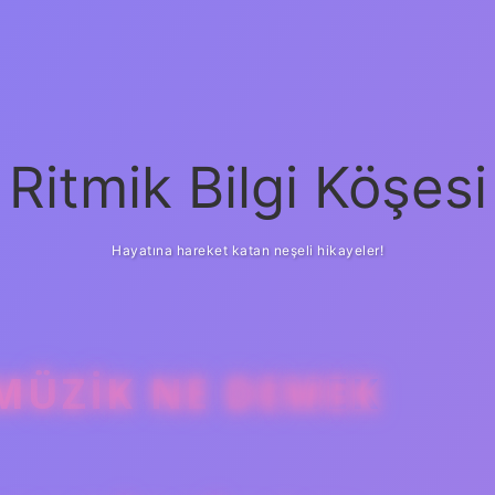
Ritmik Bilgi Köşesi
Hayatına hareket katan neşeli hikayeler!
MÜZIK NE DEMEK