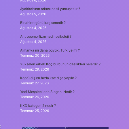
Ağustos 6, 2026
Ayakkabının arkası nasıl yumuşatılır ?
Ağustos 5, 2026
Bir ahiret günü kaç senedir ?
Ağustos 4, 2026
Antropomorfizm nedir psikoloji ?
Ağustos 4, 2026
Almanya mı daha büyük, Türkiye mi ?
Temmuz 30, 2026
Yükselen erkek Koç burcunun özellikleri nelerdir ?
Temmuz 29, 2026
Köprü diş en fazla kaç dişe yapılır ?
Temmuz 27, 2026
Yedi Meşalecilerin Sloganı Nedir ?
Temmuz 26, 2026
KKD kategori 2 nedir ?
Temmuz 25, 2026
k