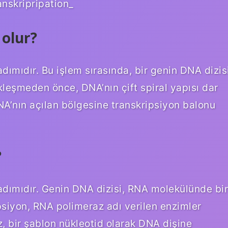
anskripripation_
 olur?
dımıdır. Bu işlem sırasında, bir genin DNA dizis
leşmeden önce, DNA’nın çift spiral yapısı dar
DNA’nın açılan bölgesine transkripsiyon balonu
?
adımıdır. Genin DNA dizisi, RNA molekülünde bir
ipsiyon, RNA polimeraz adı verilen enzimler
z, bir şablon nükleotid olarak DNA dişine