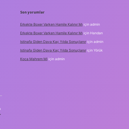
Son yorumlar
Erkekte Boxer Varken Hamile Kalınır Mı
için
admin
Erkekte Boxer Varken Hamile Kalınır Mı
için
Handan
Istinafa Giden Dava Kaç Yılda Sonuçlanır
için
admin
Istinafa Giden Dava Kaç Yılda Sonuçlanır
için
Yörük
Koca Mahrem Mi
için
admin
ı
r