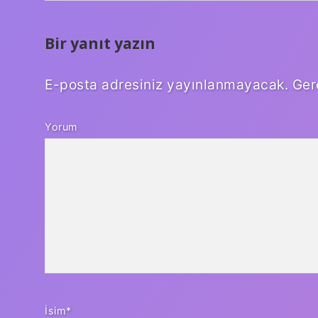
Bir yanıt yazın
E-posta adresiniz yayınlanmayacak.
Ger
Yorum
İsim*