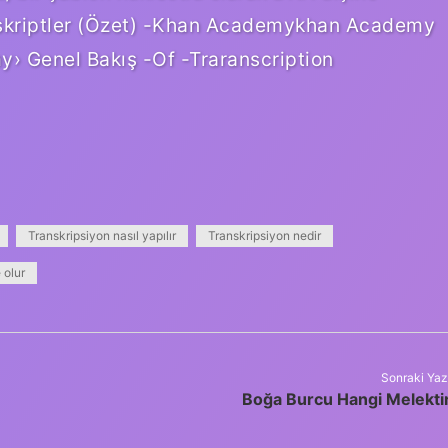
ranskriptler (Özet) -Khan Academykhan Academy
› Genel Bakış -Of -Traranscription
Transkripsiyon nasıl yapılır
Transkripsiyon nedir
 olur
Sonraki Yaz
Boğa Burcu Hangi Melekti